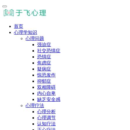
首页
心理学知识
心理问题
强迫症
社交恐惧症
恐惧症
焦虑症
疑病症
惊恐发作
抑郁症
双相障碍
内心自卑
缺乏安全感
心理疗法
心理分析
心理调节
认知疗法
正心疗法