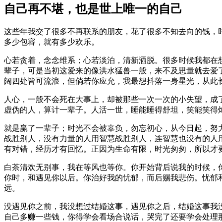
自己再不堪，也是世上唯一的自己
这些年我交了很多不再联系的朋友，花了很多不知去向的钱，
多少包容，就有多少欢乐。
心若贪着，念念维系；心若淡泊，清新洒脱。很多时候我都在
辈子，可是当初这爱来的像洪水猛兽一般，来不及思量就去爱
阔四处皆可流浪，但倘若你应允，我最想抖落一身星光，从此
人心，一般不会死在大事上，却被那些一次一次的小失望，成
虚伪的人，算计一辈子。人活一世，睡能睡得舒坦，笑能笑得
就是赢了一辈子；时光不会被辜负，勿忘初心，从今日起，努
战胜别人，没有力量的人用智慧战胜别人，连智慧也没有的人
有对错，经历才有回忆。正因为生命有限，时光匆匆，所以才
白茶清欢无别事，我在等风也等你。你开始背后说我的时候，
你时，和遇见你以后。你治好我的忧郁，而后赐我悲伤。忧郁
远。
没遇见你之前，我没想过结婚这事，遇见你之后，结婚这事我
自己多赚一些钱，你得学会看场合说话，哭完了还要学会处理