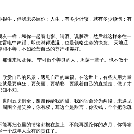
你很牛，但我未必屌你；人生，有多少计较，就有多少烦恼；有
朋友一样，和你一起看电影、喝酒、说脏话，然后就这样来往一
雷电中舞蹈，即便淋得透湿，也是领略生命的快意。 天地辽
弃和不善，不如经营自己的尊严和美好。
那谁来顾及你。 宁可做个善良的人，坦荡一辈子。也不做个
，欣赏自己的风景，遇见自己的幸福。在这世上，有些人用力量
轻就是要疯狂，要美丽，要精彩，要跟着自己的直觉走，做了才
思知不知。
；世间五味俱全，谢谢你给我的甜。我的宿命分为两段，未遇见
，周围全是笑脸，你有权，耳边全是甜言，你没钱，个个把你疏
不能再把心里的情绪都摆在脸上，不能再蹉跎你的岁月，你得靠
起一个成年人应有的责任了。