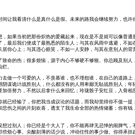
时间让我看清什么是真什么是假。未来的路我会继续努力，也许
想，如果当初把那份炽热的爱藏起来，现在是不是就可以像普通
了，最后我们便成了最熟悉的陌生人；与其在风雨中逃避，不如在
长居你心上；与其违心赔笑，不如一人安静，与其在意别人的背
了致命的伤；很多烦恼，源于内心不够硬不够狠。你总顾及别人，
灿烂。
力去做一个可爱的人，不羡慕谁，也不埋怨谁，在自己的道路上
用阴谋诡计战胜别人，什么都没有的人用卑鄙无耻战胜别人；年
要加倍努力，不然以后拿什么来回忆；玲珑骰子安红豆，入骨相
你就已经输了，你把我当成议论的话题，而我却觉得你不值一提
和悲伤之间的片刻欢喜，透支了我生命全部的热情储蓄；你有钱
没想过别人；你已经是个大人了，你不能再肆无忌惮的闹脾气，
那些烦心事。尖酸刻薄的话少说，冲动任性的事少做。你得承担