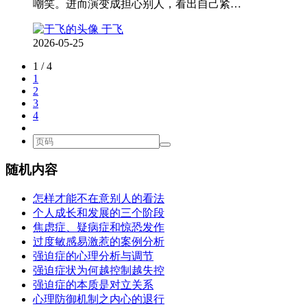
嘲笑。进而演变成担心别人，看出自己紧…
于飞
2026-05-25
1 / 4
1
2
3
4
随机内容
怎样才能不在意别人的看法
个人成长和发展的三个阶段
焦虑症、疑病症和惊恐发作
过度敏感易激惹的案例分析
强迫症的心理分析与调节
强迫症状为何越控制越失控
强迫症的本质是对立关系
心理防御机制之内心的退行