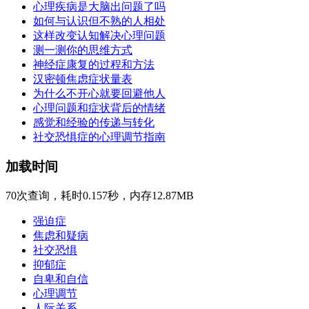
心理疾病是大脑出问题了吗
如何与认识但不熟的人相处
这样改变认知解决心理问题
测一测你的思维方式
神经症康复的过程和方法
汉密顿焦虑症状量表
为什么不开心就要回避他人
心理问题和症状背后的情绪
感觉和经验的传递与转化
社交恐惧症的心理调节指南
加载时间
70次查询，耗时0.157秒，内存12.87MB
强迫症
焦虑和疑病
社交恐惧
抑郁症
自卑和自信
心理调节
人际关系