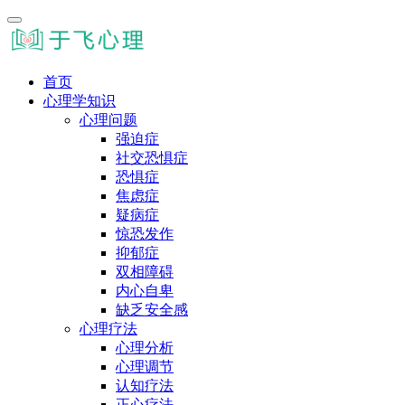
首页
心理学知识
心理问题
强迫症
社交恐惧症
恐惧症
焦虑症
疑病症
惊恐发作
抑郁症
双相障碍
内心自卑
缺乏安全感
心理疗法
心理分析
心理调节
认知疗法
正心疗法