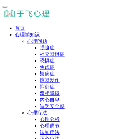
首页
心理学知识
心理问题
强迫症
社交恐惧症
恐惧症
焦虑症
疑病症
惊恐发作
抑郁症
双相障碍
内心自卑
缺乏安全感
心理疗法
心理分析
心理调节
认知疗法
正心疗法