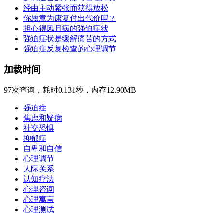
经由主动紧张而获得放松
你愿意为康复付出代价吗？
担心得风月病的强迫症状
强迫症状是缓解痛苦的方式
强迫症反复检查的心理调节
加载时间
97次查询，耗时0.131秒，内存12.90MB
强迫症
焦虑和疑病
社交恐惧
抑郁症
自卑和自信
心理调节
人际关系
认知疗法
心理咨询
心理寓言
心理测试