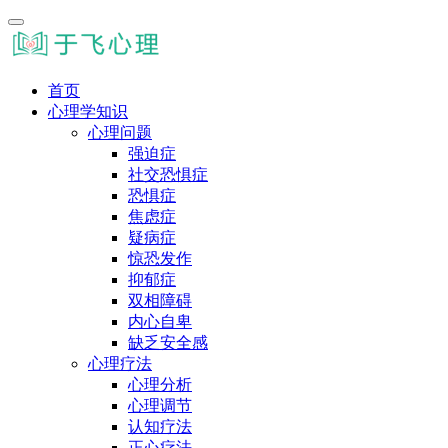
首页
心理学知识
心理问题
强迫症
社交恐惧症
恐惧症
焦虑症
疑病症
惊恐发作
抑郁症
双相障碍
内心自卑
缺乏安全感
心理疗法
心理分析
心理调节
认知疗法
正心疗法