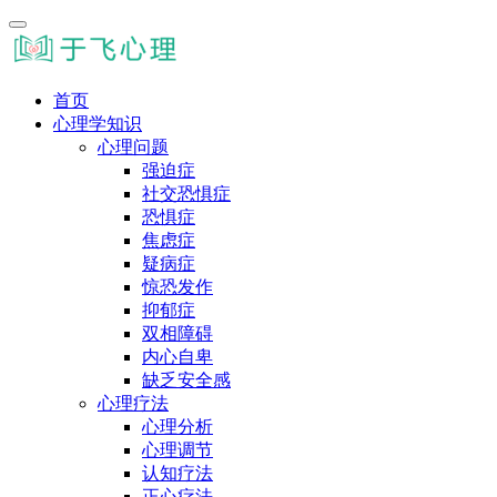
首页
心理学知识
心理问题
强迫症
社交恐惧症
恐惧症
焦虑症
疑病症
惊恐发作
抑郁症
双相障碍
内心自卑
缺乏安全感
心理疗法
心理分析
心理调节
认知疗法
正心疗法