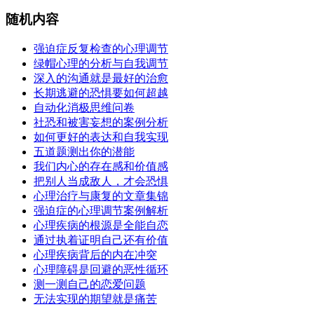
随机内容
强迫症反复检查的心理调节
绿帽心理的分析与自我调节
深入的沟通就是最好的治愈
长期逃避的恐惧要如何超越
自动化消极思维问卷
社恐和被害妄想的案例分析
如何更好的表达和自我实现
五道题测出你的潜能
我们内心的存在感和价值感
把别人当成敌人，才会恐惧
心理治疗与康复的文章集锦
强迫症的心理调节案例解析
心理疾病的根源是全能自恋
通过执着证明自己还有价值
心理疾病背后的内在冲突
心理障碍是回避的恶性循环
测一测自己的恋爱问题
无法实现的期望就是痛苦