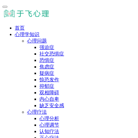
首页
心理学知识
心理问题
强迫症
社交恐惧症
恐惧症
焦虑症
疑病症
惊恐发作
抑郁症
双相障碍
内心自卑
缺乏安全感
心理疗法
心理分析
心理调节
认知疗法
正心疗法