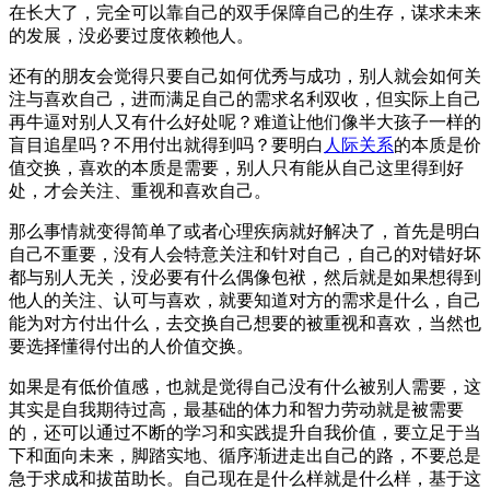
在长大了，完全可以靠自己的双手保障自己的生存，谋求未来
的发展，没必要过度依赖他人。
还有的朋友会觉得只要自己如何优秀与成功，别人就会如何关
注与喜欢自己，进而满足自己的需求名利双收，但实际上自己
再牛逼对别人又有什么好处呢？难道让他们像半大孩子一样的
盲目追星吗？不用付出就得到吗？要明白
人际关系
的本质是价
值交换，喜欢的本质是需要，别人只有能从自己这里得到好
处，才会关注、重视和喜欢自己。
那么事情就变得简单了或者心理疾病就好解决了，首先是明白
自己不重要，没有人会特意关注和针对自己，自己的对错好坏
都与别人无关，没必要有什么偶像包袱，然后就是如果想得到
他人的关注、认可与喜欢，就要知道对方的需求是什么，自己
能为对方付出什么，去交换自己想要的被重视和喜欢，当然也
要选择懂得付出的人价值交换。
如果是有低价值感，也就是觉得自己没有什么被别人需要，这
其实是自我期待过高，最基础的体力和智力劳动就是被需要
的，还可以通过不断的学习和实践提升自我价值，要立足于当
下和面向未来，脚踏实地、循序渐进走出自己的路，不要总是
急于求成和拔苗助长。自己现在是什么样就是什么样，基于这