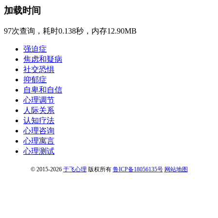
加载时间
97次查询，耗时0.138秒，内存12.90MB
强迫症
焦虑和疑病
社交恐惧
抑郁症
自卑和自信
心理调节
人际关系
认知疗法
心理咨询
心理寓言
心理测试
© 2015-2026
于飞心理
版权所有
鲁ICP备18056135号
网站地图