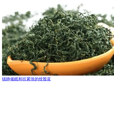
镇静催眠和抗紧张的绞股蓝