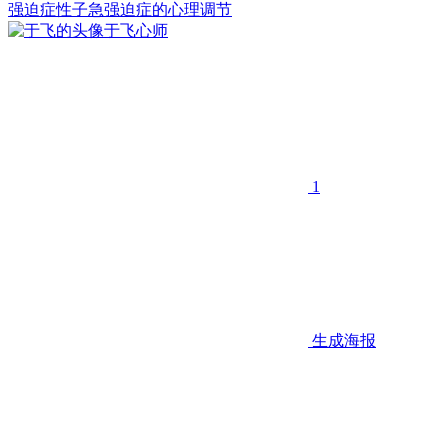
强迫症
性子急
强迫症的心理调节
于飞
心师
1
生成海报