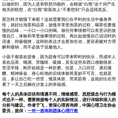
以做的到，因为人是有联想功能的，会根据“白熊”这个词产生
相关的联想，在“白熊”前面加上“不要想到”只会适得其反。
那怎样才能慢下来呢？这就需要我们在平时的生活中修身养
性，就好比泡茶和品茶，放慢并享受泡茶的过程，喝茶也要慢
慢的品味，一小口一小口的喝。做任何事情都可以有意识的放
慢自己，体验和享受做事情的过程。再比如放慢自己说话时的
语速，抑扬顿挫，这样的表达才会更加生动，更容易被对方理
解和接纳，而不必急于说服他人。
小孩子都喜欢甜食，因为甜食可以带来即时的快乐，而成年人
喜欢品茶、喝酒、苦咖啡、吸烟，其实这些东西口感都很差，
苦涩辛辣，刚开始就是一种折磨。但是，入口回甘、酒后微
醺、精神振奋、身心松弛的后续体验简直妙不可言。也就是
说，多让自己吃一些苦，饿其体肤、劳其筋骨，这就好比在劳
累了一天之后躺在沙发上的幸福感。
每个人的具体症状和境遇不同，情绪感受、思想观念与行为模
式也不一样。需要根据每个人的实际情况，进行详细和深入的
分析与建议。作者于飞，资深心理咨询师，中国心理卫生协会
委员，提供：
一对一咨询和团体心理疗愈