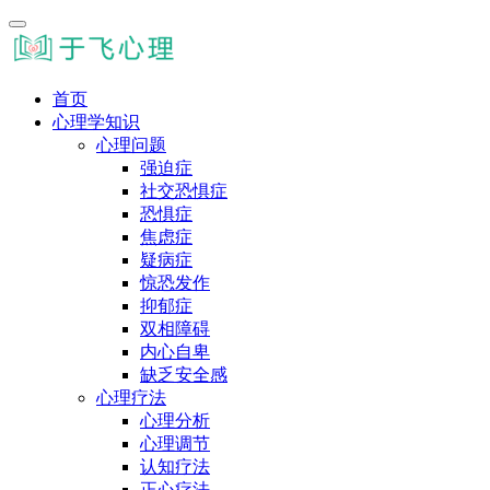
首页
心理学知识
心理问题
强迫症
社交恐惧症
恐惧症
焦虑症
疑病症
惊恐发作
抑郁症
双相障碍
内心自卑
缺乏安全感
心理疗法
心理分析
心理调节
认知疗法
正心疗法