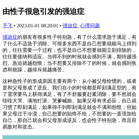
由性子很急引发的强迫症
于飞
•
2023-01-01 08:20:01
•
强迫症
,
心理问题
强迫症
的朋友有很多性子特别急，有了什么需求急于满足，有
了什么不适急于消除。可很多东西不是自己想要就能马上得到
的，往往需要一个过程；也不是自己不想要就能立刻排除的，
往往要接纳和适应。当得不到的时候就会感到不满，期待越强
烈、急迫就越怨恨；当不想要又排除不了的时候，就会感到焦
虑和烦躁，越排斥就越痛苦。
这种急性子的形成原因主要有两个：从小被父母给惯的，或者
是和父母形成了逆反。我们在小的时候都是即刻满足型的，有
了需求要马上获得满足，有了不舒服要赶紧消除，要不然就会
哇哇大哭、满地打滚、哭爹喊娘。如果父母有求必应，自己就
习惯了即刻满足，如果得不到即刻满足就会不满和怨恨；但如
果父母过于冷漠，自己想要的始终不给，不想要的一直强加给
自己，那自己就会和父母形成逆反，也会性子特别急，而且容
易敌对和攻击。