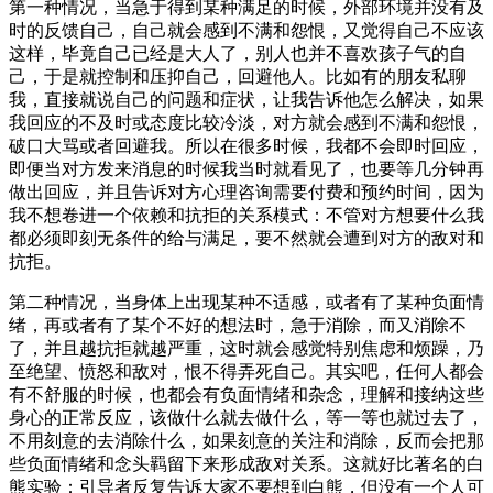
第一种情况，当急于得到某种满足的时候，外部环境并没有及
时的反馈自己，自己就会感到不满和怨恨，又觉得自己不应该
这样，毕竟自己已经是大人了，别人也并不喜欢孩子气的自
己，于是就控制和压抑自己，回避他人。比如有的朋友私聊
我，直接就说自己的问题和症状，让我告诉他怎么解决，如果
我回应的不及时或态度比较冷淡，对方就会感到不满和怨恨，
破口大骂或者回避我。所以在很多时候，我都不会即时回应，
即便当对方发来消息的时候我当时就看见了，也要等几分钟再
做出回应，并且告诉对方心理咨询需要付费和预约时间，因为
我不想卷进一个依赖和抗拒的关系模式：不管对方想要什么我
都必须即刻无条件的给与满足，要不然就会遭到对方的敌对和
抗拒。
第二种情况，当身体上出现某种不适感，或者有了某种负面情
绪，再或者有了某个不好的想法时，急于消除，而又消除不
了，并且越抗拒就越严重，这时就会感觉特别焦虑和烦躁，乃
至绝望、愤怒和敌对，恨不得弄死自己。其实吧，任何人都会
有不舒服的时候，也都会有负面情绪和杂念，理解和接纳这些
身心的正常反应，该做什么就去做什么，等一等也就过去了，
不用刻意的去消除什么，如果刻意的关注和消除，反而会把那
些负面情绪和念头羁留下来形成敌对关系。这就好比著名的白
熊实验：引导者反复告诉大家不要想到白熊，但没有一个人可