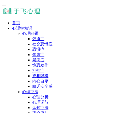
首页
心理学知识
心理问题
强迫症
社交恐惧症
恐惧症
焦虑症
疑病症
惊恐发作
抑郁症
双相障碍
内心自卑
缺乏安全感
心理疗法
心理分析
心理调节
认知疗法
正心疗法