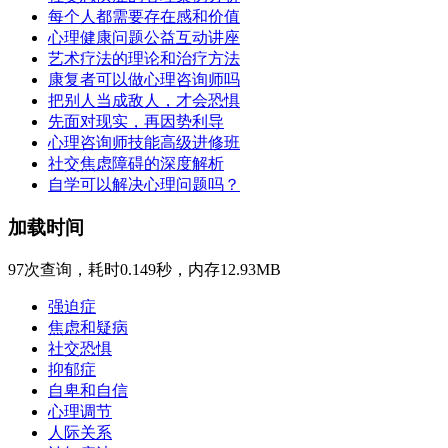
每个人都需要存在感和价值
心理健康问题公益互动讲座
艺术疗法的理论和治疗方法
康复者可以做心理咨询师吗
把别人当成敌人，才会恐惧
先面对现实，再因势利导
心理咨询师技能高级进修班
社交焦虑障碍的深度解析
自学可以解决心理问题吗？
加载时间
97次查询，耗时0.149秒，内存12.93MB
强迫症
焦虑和疑病
社交恐惧
抑郁症
自卑和自信
心理调节
人际关系