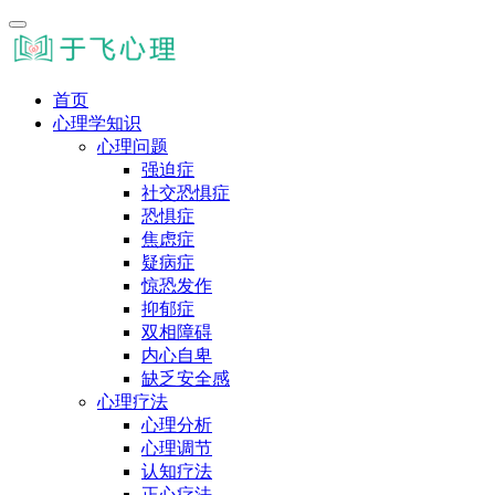
首页
心理学知识
心理问题
强迫症
社交恐惧症
恐惧症
焦虑症
疑病症
惊恐发作
抑郁症
双相障碍
内心自卑
缺乏安全感
心理疗法
心理分析
心理调节
认知疗法
正心疗法