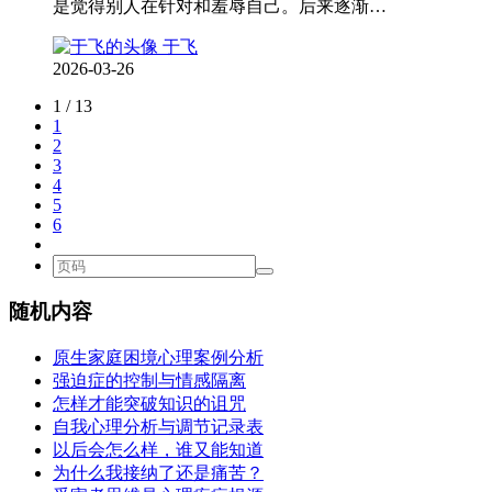
是觉得别人在针对和羞辱自己。后来逐渐…
于飞
2026-03-26
1 / 13
1
2
3
4
5
6
随机内容
原生家庭困境心理案例分析
强迫症的控制与情感隔离
怎样才能突破知识的诅咒
自我心理分析与调节记录表
以后会怎么样，谁又能知道
为什么我接纳了还是痛苦？