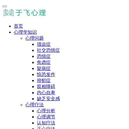
首页
心理学知识
心理问题
强迫症
社交恐惧症
恐惧症
焦虑症
疑病症
惊恐发作
抑郁症
双相障碍
内心自卑
缺乏安全感
心理疗法
心理分析
心理调节
认知疗法
正心疗法