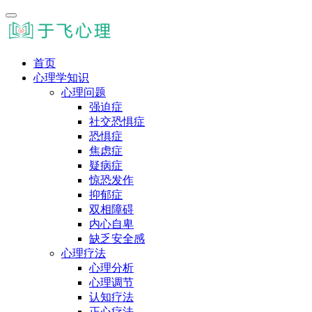
首页
心理学知识
心理问题
强迫症
社交恐惧症
恐惧症
焦虑症
疑病症
惊恐发作
抑郁症
双相障碍
内心自卑
缺乏安全感
心理疗法
心理分析
心理调节
认知疗法
正心疗法