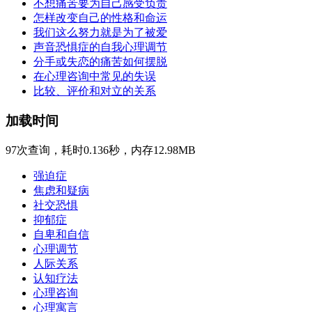
不想痛苦要为自己感受负责
怎样改变自己的性格和命运
我们这么努力就是为了被爱
声音恐惧症的自我心理调节
分手或失恋的痛苦如何摆脱
在心理咨询中常见的失误
比较、评价和对立的关系
加载时间
97次查询，耗时0.136秒，内存12.98MB
强迫症
焦虑和疑病
社交恐惧
抑郁症
自卑和自信
心理调节
人际关系
认知疗法
心理咨询
心理寓言