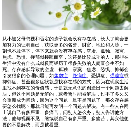
从小被父母忽视和否定的孩子就会没有存在感，长大了就会更
加努力的证明自己，获取更多的名誉、财富、地位和人脉，一
刻也不敢停下，停下来就会没有存在感，空虚、孤独、寂寞、
焦虑、恐惧、抑郁就接踵而至，这还是比较成功的人，那些在
生活中没有什么成就反而经历了很多失败的人简直会生不如
死。存在感低导致的空虚、孤独、寂寞、焦虑、恐惧、抑郁会
引发很多的心理问题，如
焦虑症
、
疑病症
、恐惧症、
强迫症
或
抑郁症。甚至很多症状就是找存在感的方式，因为在现实生活
里找不到存在的价值感，于是就无意识的创造出一个问题去解
决，但这个问题是无解的，或者暂时能被解决，过不了多久又
会重新成为问题，因为这个问题一旦不是问题了，那么存在感
要怎么找呢？那就只能再发明一个问题去解决。有一些人在网
上说自己有多严重、多痛苦，问别人怎么办，别人告诉他方
法，他却视而不见，继续说自己有多严重、多痛苦，其实他想
要的不是解决，而是被看重。