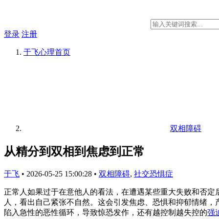
登录
注册
于飞心理
首页
双相障碍
从精分到双相到焦虑到正常
于飞
•
2026-05-25 15:00:28
•
双相障碍
,
社交恐惧症
正常人如果过于在意他人的看法，在遭遇某些重大失败和否定
人，看出自己紧张不自然。这会引发焦虑、恐惧和抑郁情绪，
陷入急性的恶性循环，导致惊恐发作，还有越控制越失控的
强