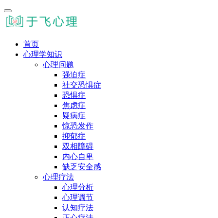
首页
心理学知识
心理问题
强迫症
社交恐惧症
恐惧症
焦虑症
疑病症
惊恐发作
抑郁症
双相障碍
内心自卑
缺乏安全感
心理疗法
心理分析
心理调节
认知疗法
正心疗法