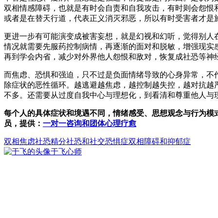
双相情感障碍，也就是有时会自责和自我攻击，有时则会怨恨
或者是在替天行道，代表正义消灭邪恶，所以有时受害者才是
更进一步有可能演变成被害妄想，就是幻视和幻听，觉得别人
情况就需要先服药控制病情，再逐渐的面对和脱敏，增强现实
再到学会内省，减少对外界他人怨恨和敌对，恢复成社恐等神
而焦虑、恐惧和强迫，只不过是负面情绪导致的心身异常，不
除症状的恶性循环。越逃避越焦虑，越控制越失控，越对抗越
不多。还需要从过度自我中心与理想化，到看清和尊重他人与
每个人的具体症状和境遇不同，情绪感受、思想观念与行为模
员，提供：
一对一咨询和团体心理疗愈
双相
焦虑
社恐
精分
社恐和社交恐惧症
双相障碍和抑郁症
于飞
心师