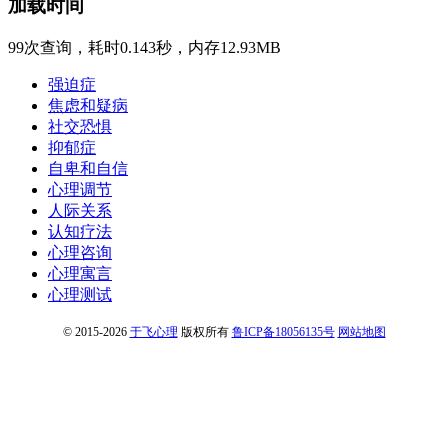
加载时间
99次查询，耗时0.143秒，内存12.93MB
强迫症
焦虑和疑病
社交恐惧
抑郁症
自卑和自信
心理调节
人际关系
认知疗法
心理咨询
心理寓言
心理测试
© 2015-2026
于飞心理
版权所有
鲁ICP备18056135号
网站地图