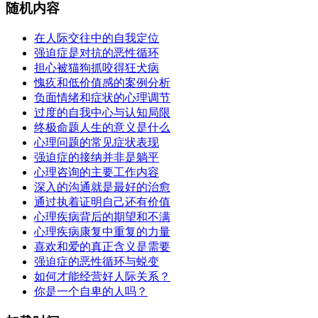
随机内容
在人际交往中的自我定位
强迫症是对抗的恶性循环
担心被猫狗抓咬得狂犬病
愧疚和低价值感的案例分析
负面情绪和症状的心理调节
过度的自我中心与认知局限
终极命题人生的意义是什么
心理问题的常见症状表现
强迫症的接纳并非是躺平
心理咨询的主要工作内容
深入的沟通就是最好的治愈
通过执着证明自己还有价值
心理疾病背后的期望和不满
心理疾病康复中重复的力量
喜欢和爱的真正含义是需要
强迫症的恶性循环与蜕变
如何才能经营好人际关系？
你是一个自卑的人吗？