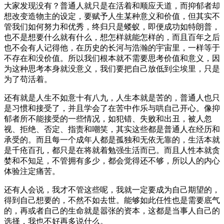
大家发现没有？普通人就只是在活着和顺应天道，而抑郁者却
想改变造物主的设定，要赋予人生某种意义和价值，但其实不
管我们如何努力和优秀，终归只是蝼蚁，即便成功如特朗普，
也不是想要什么就有什么，想怎样就能怎样的，而且百年之后
也不会有人记得他，在历史的长河与浩瀚的宇宙里，一样等于
不存在和没价值。所以我们根本就不需要思考价值和意义，因
为这种思考本身就没意义，我们要把自己放低到尘埃里，只是
为了苟活着。
还有就是人生不如意十有八九，人生本就是苦的，普通人也只
是习惯和接受了，并且学会了在苦中作乐与哄自己开心。像抑
郁者所不能接受的一些情况，如犯错、失败和出丑，被人忽
视、拒绝、否定、指责和嘲笑，其实这些都是普通人在经历和
承受的。而且每一个成年人都是孤独和无依无靠的，生活本就
是千疮百孔，都只是在将就着勉强生活而已。而且人性本就贪
婪和不知足，不管拥有多少，都会觉得还不够，所以人的内心
体验注定痛苦。
还有人会说，我才不管这些呢，我就一定要成为自己期望的，
得到自己想要的，不然不如去世。能够如此任性也是需要底气
的，再或者自己的生命就是嚣张的资本，这都是当事人自己的
选择，我也不好再多说什么。