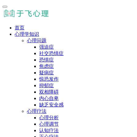
首页
心理学知识
心理问题
强迫症
社交恐惧症
恐惧症
焦虑症
疑病症
惊恐发作
抑郁症
双相障碍
内心自卑
缺乏安全感
心理疗法
心理分析
心理调节
认知疗法
正心疗法