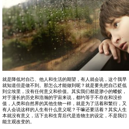
就是降低对自己、他人和生活的期望，有人就会说，这个我早
就知道但是做不到。那怎么才能做到呢？就是要先把自己贬低
到尘埃里，没有任何意义和价值。其实我们都是渺小的蝼蚁，
对于漫长的历史和浩瀚的宇宙来说，都约等于不存在和没价
值，人类和自然界的其他生物一样，就是为了活着和繁衍，又
有人会说这样的人生有什么意义呢？干嘛还要活着？其实人生
本就没有意义，活下去和生育后代是造物主的设定，不是我们
能主观改变的。