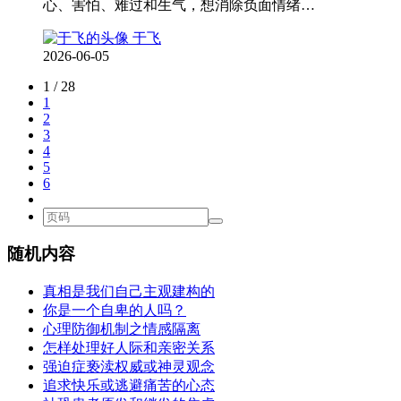
心、害怕、难过和生气，想消除负面情绪…
于飞
2026-06-05
1 / 28
1
2
3
4
5
6
随机内容
真相是我们自己主观建构的
你是一个自卑的人吗？
心理防御机制之情感隔离
怎样处理好人际和亲密关系
强迫症亵渎权威或神灵观念
追求快乐或逃避痛苦的心态