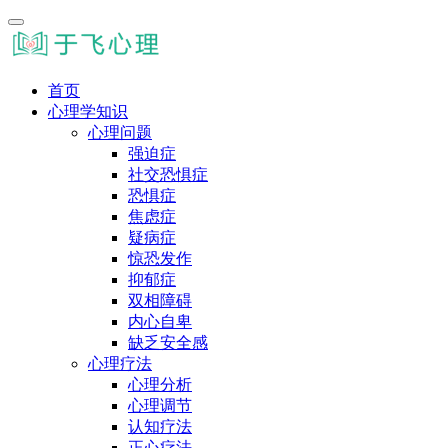
首页
心理学知识
心理问题
强迫症
社交恐惧症
恐惧症
焦虑症
疑病症
惊恐发作
抑郁症
双相障碍
内心自卑
缺乏安全感
心理疗法
心理分析
心理调节
认知疗法
正心疗法