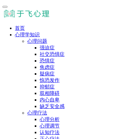
首页
心理学知识
心理问题
强迫症
社交恐惧症
恐惧症
焦虑症
疑病症
惊恐发作
抑郁症
双相障碍
内心自卑
缺乏安全感
心理疗法
心理分析
心理调节
认知疗法
正心疗法