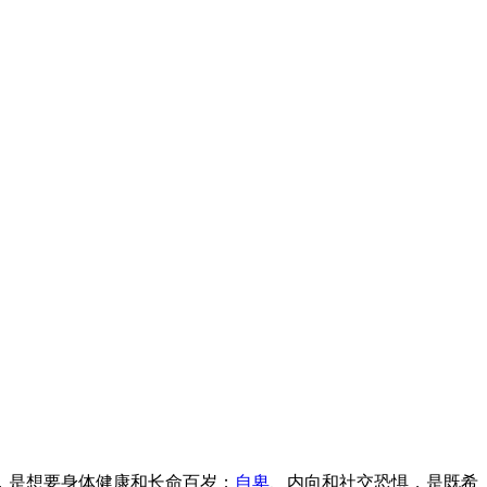
，是想要身体健康和长命百岁；
自卑
、内向和社交恐惧，是既希