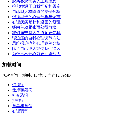
脱离客观现实的主观臆想
抑郁症源于自我怀疑和否定
自恋型人格障碍的案例分析
强迫思维的心理分析与调节
心理疾病是趋利避害的紊乱
经由主动紧张而获得放松
我们痛苦是因为必须要怎样
强迫症的自我心理调节方法
思维强迫症的心理案例分析
除了自己没人能使我们痛苦
为什么不开心就要回避他人
加载时间
76次查询，耗时0.134秒，内存12.89MB
强迫症
焦虑和疑病
社交恐惧
抑郁症
自卑和自信
心理调节