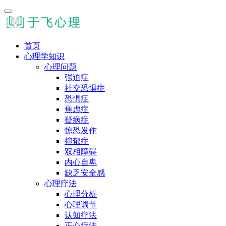
首页
心理学知识
心理问题
强迫症
社交恐惧症
恐惧症
焦虑症
疑病症
惊恐发作
抑郁症
双相障碍
内心自卑
缺乏安全感
心理疗法
心理分析
心理调节
认知疗法
正心疗法