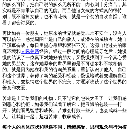
的多么可怜，把自己说的多么无所不能，内心则十分痛苦，其
实就是不肯承认自己的无能。而且他追女孩的方式真的很特
别，既不追捧女孩，也不肯花钱，就是一个劲的自吹自擂，谁
看了都会讨厌的。
再比如有一位朋友，她原来的世界就感觉非常不安全，没有人
可以信任，感觉周围全是自己的敌人，或潜在的威胁者，她自
己孤军奋战，每日里提心吊胆和紧张不安。这源自她过去的家
庭环境和
人际关系
经验。经过一段时间的心理疏导之后，她慢
慢的结识了一位真正对她好的朋友，又慢慢找到了一个真心爱
她的男朋友，这在她原来的世界里都是不可想象和不敢相信
的。就是因为她在和我的咨询关系里，重新认识了他人、自己
和这个世界，获得了新的感受和经验，慢慢地试着去理解自己
和他人，去接纳这个世界的不完美，才逐渐收获了这个世界的
善意和友爱。
苦难是上天给我们的礼物，只不过它的包装太丑了，让我们感
到恶心和抗拒，如果我们试着了解它，把丑陋的包装一一打
开，就能看见智慧和成长。苦难会打败一些人，也会成就一些
人。让我们一起，超越苦难，收获成长。
每个人的具体症状和境遇不同，情绪感受、思想观念与行为模