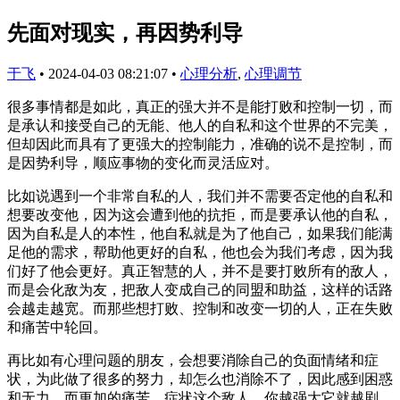
先面对现实，再因势利导
于飞
•
2024-04-03 08:21:07
•
心理分析
,
心理调节
很多事情都是如此，真正的强大并不是能打败和控制一切，而
是承认和接受自己的无能、他人的自私和这个世界的不完美，
但却因此而具有了更强大的控制能力，准确的说不是控制，而
是因势利导，顺应事物的变化而灵活应对。
比如说遇到一个非常自私的人，我们并不需要否定他的自私和
想要改变他，因为这会遭到他的抗拒，而是要承认他的自私，
因为自私是人的本性，他自私就是为了他自己，如果我们能满
足他的需求，帮助他更好的自私，他也会为我们考虑，因为我
们好了他会更好。真正智慧的人，并不是要打败所有的敌人，
而是会化敌为友，把敌人变成自己的同盟和助益，这样的话路
会越走越宽。而那些想打败、控制和改变一切的人，正在失败
和痛苦中轮回。
再比如有心理问题的朋友，会想要消除自己的负面情绪和症
状，为此做了很多的努力，却怎么也消除不了，因此感到困惑
和无力，而更加的痛苦。症状这个敌人，你越强大它就越剧