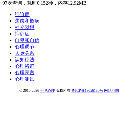
97次查询，耗时0.152秒，内存12.92MB
强迫症
焦虑和疑病
社交恐惧
抑郁症
自卑和自信
心理调节
人际关系
认知疗法
心理咨询
心理寓言
心理测试
© 2015-2026
于飞心理
版权所有
鲁ICP备18056135号
网站地图