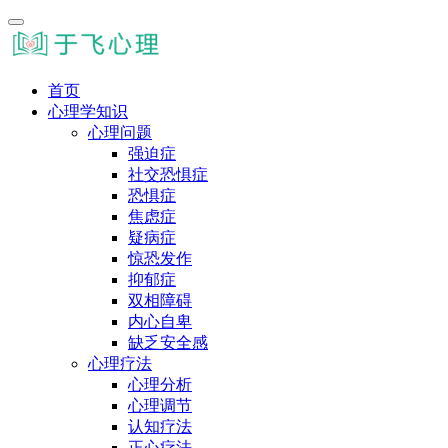
首页
心理学知识
心理问题
强迫症
社交恐惧症
恐惧症
焦虑症
疑病症
惊恐发作
抑郁症
双相障碍
内心自卑
缺乏安全感
心理疗法
心理分析
心理调节
认知疗法
正心疗法