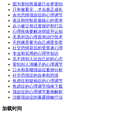
因为害怕而逃避只会更害怕
只有被看见，才会真正成长
余光恐惧强迫症的心理调节
表达和控制是最核心的需求
从小被父母过度保护和打压
心理疾病要解决得提升认知
关系对话心理咨询治疗技术
不想痛苦要为自己感受负责
社交恐惧背后的受害者心理
专业和实用的心理学知识
见不得别人比自己好的心态
害怕别人清嗓子的心理调节
口水和吞咽强迫症案例分析
社交恐惧症的自卑和恐惧
焦虑症和疑病症的心理调节
焦虑症的心理调节指南下载
强迫症的心理调节案例解析
洁癖强迫症的暴露脱敏疗法
加载时间