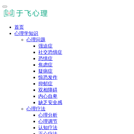
首页
心理学知识
心理问题
强迫症
社交恐惧症
恐惧症
焦虑症
疑病症
惊恐发作
抑郁症
双相障碍
内心自卑
缺乏安全感
心理疗法
心理分析
心理调节
认知疗法
正心疗法