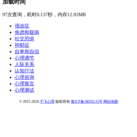
加载时间
97次查询，耗时0.137秒，内存12.91MB
强迫症
焦虑和疑病
社交恐惧
抑郁症
自卑和自信
心理调节
人际关系
认知疗法
心理咨询
心理寓言
心理测试
© 2015-2026
于飞心理
版权所有
鲁ICP备18056135号
网站地图