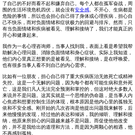
了自己的不好而看不起和嫌弃自己。每个人都在孤军奋战，周
围的生活环境危机四伏，就会没有
安全感
。不开心、生病都是
危险的事情，所以也会担心自己得了身体或心理疾病，担心自
己不快乐，而对负面情绪和症状极力的回避与排斥。然而，只
有当负面情绪和疾病被看见、理解和接纳了，我们才能真正的
开心和健康起来。
我作为一名心理咨询师，当事人找到我，表面上看是希望我帮
助解决心理问题、消除负面情绪和身心症状。实际上我知道，
他们内心里真正想要的是被看见、理解和接纳，是在呼唤爱。
也有很多当事人看不到自己的内心需求。
比如有一位朋友，担心自己得了重大疾病医治无效死亡或精神
失控。这是一个无解的问题，因为每个都有可能生病和意外死
亡，这是我们凡人无法完全预测和掌控的，但这对绝大多数人
来说并不是问题。这其实就是一个思维的伪命题，是当事人内
心焦虑和想要控制生活的体现，根本原因是他内心里的孤独无
依和不安全感。刚开始的几次咨询是他提出问题我来解答，后
来他慢慢的发现，经过他的表达和倾诉，我的倾听、理解和接
纳，他原来所担心的问题越来越不是问题。而促使他他改变
的，并不是我给出的道理和方法，而是因为两颗心的相遇，他
不再感到孤独。