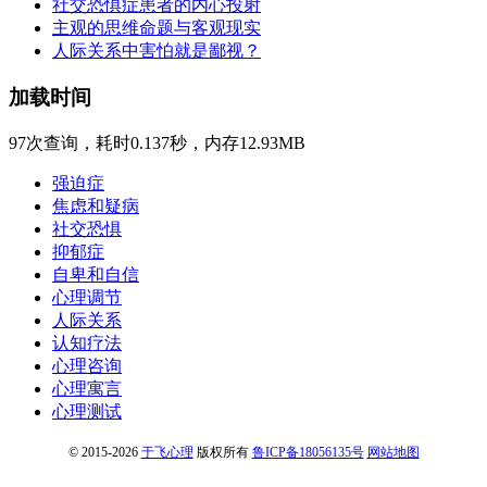
社交恐惧症患者的内心投射
主观的思维命题与客观现实
人际关系中害怕就是鄙视？
加载时间
97次查询，耗时0.137秒，内存12.93MB
强迫症
焦虑和疑病
社交恐惧
抑郁症
自卑和自信
心理调节
人际关系
认知疗法
心理咨询
心理寓言
心理测试
© 2015-2026
于飞心理
版权所有
鲁ICP备18056135号
网站地图