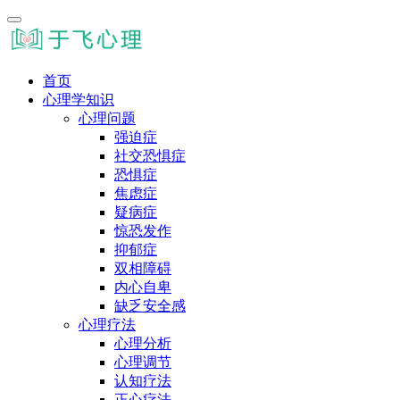
首页
心理学知识
心理问题
强迫症
社交恐惧症
恐惧症
焦虑症
疑病症
惊恐发作
抑郁症
双相障碍
内心自卑
缺乏安全感
心理疗法
心理分析
心理调节
认知疗法
正心疗法