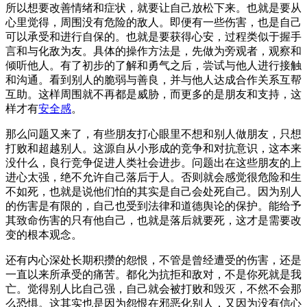
所以想要改善情绪和症状，就要让自己放松下来。也就是要从
心里觉得，周围没有危险的敌人。即便有一些伤害，也是自己
可以承受和进行自保的。也就是要获得心安，过程类似于握手
言和与化敌为友。具体的操作方法是，先做为旁观者，观察和
倾听他人。有了初步的了解和勇气之后，尝试与他人进行接触
和沟通。看到别人的脆弱与善良，并与他人达成合作关系互帮
互助。这样周围就不再都是威胁，而更多的是朋友和支持，这
样才有
安全感
。
那么问题又来了，有些朋友打心眼里不想和别人做朋友，只想
打败和超越别人。这源自从小形成的竞争和对抗意识，这本来
没什么，良行竞争促进人类社会进步。问题出在这些朋友的上
进心太强，绝不允许自己落后于人。否则就会感觉很危险和生
不如死，也就是说他们怕的其实是自己会处死自己。因为别人
的伤害是有限的，自己也受到法律和道德舆论的保护。能给予
其致命伤害的只有他自己，也就是落后就要死，这才是需要改
变的根本观念。
还有内心深处长期积攒的怨恨，不管是曾经遭受的伤害，还是
一直以来所承受的痛苦。都化为抗拒和敌对，不是你死就是我
亡。觉得别人比自己强，自己就会被打败和毁灭，不然不会那
么恐惧。这其实也是因为怨恨在邪恶化别人，又因为没有信心