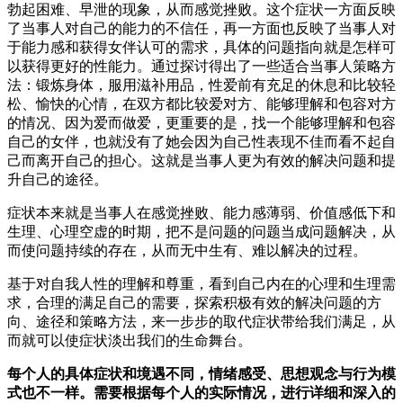
勃起困难、早泄的现象，从而感觉挫败。这个症状一方面反映
了当事人对自己的能力的不信任，再一方面也反映了当事人对
于能力感和获得女伴认可的需求，具体的问题指向就是怎样可
以获得更好的性能力。通过探讨得出了一些适合当事人策略方
法：锻炼身体，服用滋补用品，性爱前有充足的休息和比较轻
松、愉快的心情，在双方都比较爱对方、能够理解和包容对方
的情况、因为爱而做爱，更重要的是，找一个能够理解和包容
自己的女伴，也就没有了她会因为自己性表现不佳而看不起自
己而离开自己的担心。这就是当事人更为有效的解决问题和提
升自己的途径。
症状本来就是当事人在感觉挫败、能力感薄弱、价值感低下和
生理、心理空虚的时期，把不是问题的问题当成问题解决，从
而使问题持续的存在，从而无中生有、难以解决的过程。
基于对自我人性的理解和尊重，看到自己内在的心理和生理需
求，合理的满足自己的需要，探索积极有效的解决问题的方
向、途径和策略方法，来一步步的取代症状带给我们满足，从
而就可以使症状淡出我们的生命舞台。
每个人的具体症状和境遇不同，情绪感受、思想观念与行为模
式也不一样。需要根据每个人的实际情况，进行详细和深入的