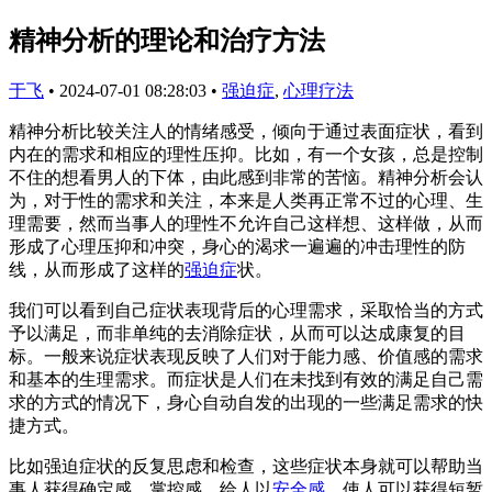
精神分析的理论和治疗方法
于飞
•
2024-07-01 08:28:03
•
强迫症
,
心理疗法
精神分析比较关注人的情绪感受，倾向于通过表面症状，看到
内在的需求和相应的理性压抑。比如，有一个女孩，总是控制
不住的想看男人的下体，由此感到非常的苦恼。精神分析会认
为，对于性的需求和关注，本来是人类再正常不过的心理、生
理需要，然而当事人的理性不允许自己这样想、这样做，从而
形成了心理压抑和冲突，身心的渴求一遍遍的冲击理性的防
线，从而形成了这样的
强迫症
状。
我们可以看到自己症状表现背后的心理需求，采取恰当的方式
予以满足，而非单纯的去消除症状，从而可以达成康复的目
标。一般来说症状表现反映了人们对于能力感、价值感的需求
和基本的生理需求。而症状是人们在未找到有效的满足自己需
求的方式的情况下，身心自动自发的出现的一些满足需求的快
捷方式。
比如强迫症状的反复思虑和检查，这些症状本身就可以帮助当
事人获得确定感、掌控感，给人以
安全感
，使人可以获得短暂