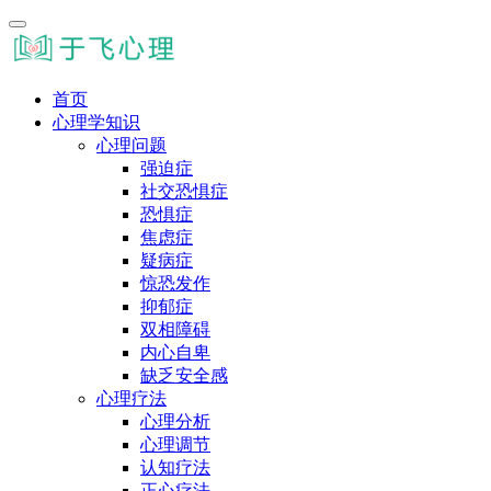
首页
心理学知识
心理问题
强迫症
社交恐惧症
恐惧症
焦虑症
疑病症
惊恐发作
抑郁症
双相障碍
内心自卑
缺乏安全感
心理疗法
心理分析
心理调节
认知疗法
正心疗法