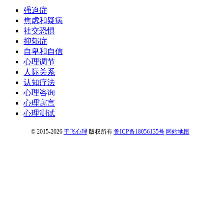
强迫症
焦虑和疑病
社交恐惧
抑郁症
自卑和自信
心理调节
人际关系
认知疗法
心理咨询
心理寓言
心理测试
© 2015-2026
于飞心理
版权所有
鲁ICP备18056135号
网站地图