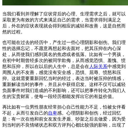
当我们看到并理解了症状背后的心理、生理需求之后，就可以
采取更为有效的方式来满足自己的需求，当需求得到满足之
后，外在的症状表现就会得到相应的减轻和改善，这是自然而
然的过程。
也可能在过去的经历中，产生过一些心理阴影和创伤。我们理
性的选择忘记，不愿意再想起和去面对，把其压抑在内心深
处，从而使我们感到莫名的焦虑或者低落。比如有一个男孩，
在初中时期曾经多次的被同学欺侮，从而感觉恐惧、羞愧、愤
怒和压抑，所以在以后的人生中，总是会在
人际关系
中感觉到
周围人的不友善，感觉没有安全感，恐惧、屈辱、愤怒和压
抑。这就需要重新回忆当时的经过，表达当时被压抑的情感，
重新解读当时的事件，并且从中获得启发。这样不仅可以减轻
负面事件对我们造成的不利影响，还可以把事件转化为我们人
生的宝贵财富，使每一段经历都能发挥出它的有益价值。
再比如有一位男性朋友经常担心自己性能力不足，怕被女伴看
不起，从而引发自己的
自卑
感。心理阴影和创伤，经过回忆
是：有一次在他和前女友发生矛盾、吵架之后去做爱，因为受
到当时的不良情绪状态和双方评判心都比较强的影响，出现了