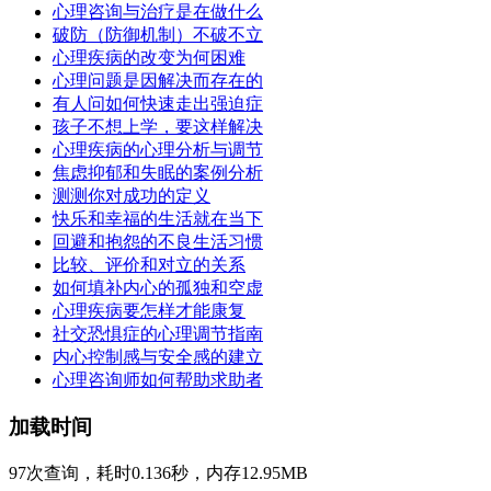
心理咨询与治疗是在做什么
破防（防御机制）不破不立
心理疾病的改变为何困难
心理问题是因解决而存在的
有人问如何快速走出强迫症
孩子不想上学，要这样解决
心理疾病的心理分析与调节
焦虑抑郁和失眠的案例分析
测测你对成功的定义
快乐和幸福的生活就在当下
回避和抱怨的不良生活习惯
比较、评价和对立的关系
如何填补内心的孤独和空虚
心理疾病要怎样才能康复
社交恐惧症的心理调节指南
内心控制感与安全感的建立
心理咨询师如何帮助求助者
加载时间
97次查询，耗时0.136秒，内存12.95MB