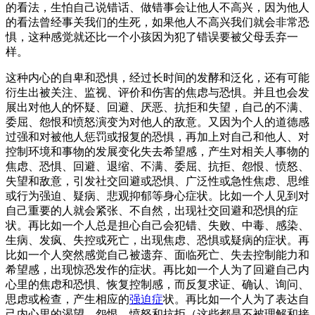
的看法，生怕自己说错话、做错事会让他人不高兴，因为他人
的看法曾经事关我们的生死，如果他人不高兴我们就会非常恐
惧，这种感觉就还比一个小孩因为犯了错误要被父母丢弃一
样。
这种内心的自卑和恐惧，经过长时间的发酵和泛化，还有可能
衍生出被关注、监视、评价和伤害的焦虑与恐惧。并且也会发
展出对他人的怀疑、回避、厌恶、抗拒和失望，自己的不满、
委屈、怨恨和愤怒演变为对他人的敌意。又因为个人的道德感
过强和对被他人惩罚或报复的恐惧，再加上对自己和他人、对
控制环境和事物的发展变化失去希望感，产生对相关人事物的
焦虑、恐惧、回避、退缩、不满、委屈、抗拒、怨恨、愤怒、
失望和敌意，引发社交回避或恐惧、广泛性或急性焦虑、思维
或行为强迫、疑病、悲观抑郁等身心症状。比如一个人见到对
自己重要的人就会紧张、不自然，出现社交回避和恐惧的症
状。再比如一个人总是担心自己会犯错、失败、中毒、感染、
生病、发疯、失控或死亡，出现焦虑、恐惧或疑病的症状。再
比如一个人突然感觉自己被遗弃、面临死亡、失去控制能力和
希望感，出现惊恐发作的症状。再比如一个人为了回避自己内
心里的焦虑和恐惧、恢复控制感，而反复求证、确认、询问、
思虑或检查，产生相应的
强迫症
状。再比如一个人为了表达自
己内心里的渴望、怨恨、愤怒和抗拒（这些都是不被理解和接