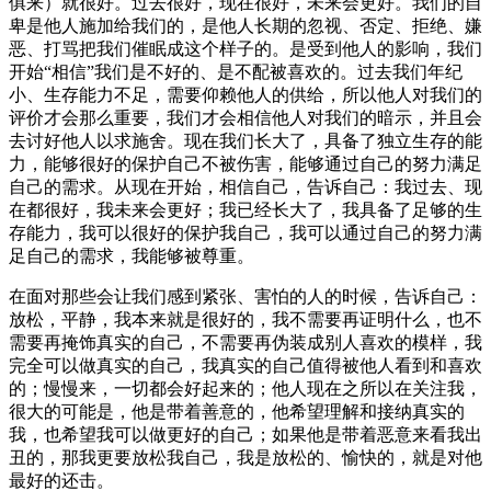
俱来）就很好。过去很好，现在很好，未来会更好。我们的自
卑是他人施加给我们的，是他人长期的忽视、否定、拒绝、嫌
恶、打骂把我们催眠成这个样子的。是受到他人的影响，我们
开始“相信”我们是不好的、是不配被喜欢的。过去我们年纪
小、生存能力不足，需要仰赖他人的供给，所以他人对我们的
评价才会那么重要，我们才会相信他人对我们的暗示，并且会
去讨好他人以求施舍。现在我们长大了，具备了独立生存的能
力，能够很好的保护自己不被伤害，能够通过自己的努力满足
自己的需求。从现在开始，相信自己，告诉自己：我过去、现
在都很好，我未来会更好；我已经长大了，我具备了足够的生
存能力，我可以很好的保护我自己，我可以通过自己的努力满
足自己的需求，我能够被尊重。
在面对那些会让我们感到紧张、害怕的人的时候，告诉自己：
放松，平静，我本来就是很好的，我不需要再证明什么，也不
需要再掩饰真实的自己，不需要再伪装成别人喜欢的模样，我
完全可以做真实的自己，我真实的自己值得被他人看到和喜欢
的；慢慢来，一切都会好起来的；他人现在之所以在关注我，
很大的可能是，他是带着善意的，他希望理解和接纳真实的
我，也希望我可以做更好的自己；如果他是带着恶意来看我出
丑的，那我更要放松我自己，我是放松的、愉快的，就是对他
最好的还击。