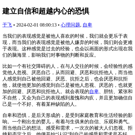
建立自信和超越内心的恐惧
于飞
•
2024-02-01 08:00:13
•
心理问题
,
自卑
当我们的表现感觉是被他人喜欢的时候，我们就会更乐于表
现，而当我们的表现感觉是被他人嫌弃的时候，我们则会更难
于表现。这种感觉是过去的经验，也会以画面的形式出现在我
们的脑海里，影响我们对事物的判断和反应。
比如一个有社交障碍的人，在与人交往的时候，会经验性的感
觉他人忽视、厌恶自己，从而回避、厌恶和抗拒他人，而当他
人感觉到自己被他回避、厌恶、抗拒之后，也会厌恶和抗拒
他，就使他更加的感觉到自己是被他人忽视、厌恶的，也就更
加的回避、厌恶和抗拒他人。就会表现的
自卑
、胆怯、紧张和
不自然，又会为自己的表现感到羞愧和内疚，并且更加确信自
己是一个不好、有着某种缺陷的人。
自卑和恐惧，是后天形成的，是受到家庭教育和生活经验的影
响。一个刚出生的婴儿，有着与生俱来的自信、乐观和勇气。
而当他自己的想法、感受和需求，一次次的被大人们忽视、拒
绝和否定之后，他便开始“认识”到自己的感受和需求是不好