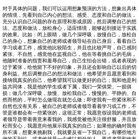
对于具体的问题，我们可以运用想象预演的方法，想象出具体
的情境，先看到自己内心的想法、感受、态度和自己的做法，
充分认识自己问题的存在原理和形成原因，然后调整自己的想
法、态度和做法，放松身心，适应情境，能够起到接近于实践
的效果。比如：闭上眼睛，做几个深呼吸，放慢自己，放松自
己的身心，想象自己的老师或者领导站在自己身后，看着自己
学习或者工作，感觉他比较陌生，并且也比较严苛，自己感到
紧张、不自然，感觉他在监视自己，他在等着挑自己的毛病，
他随时准备的指责和羞辱自己，自己生怕会出错，或者表现的
过于紧张，给他留下不好的印象，并且还会影响自己以后的切
身利益。然后调整自己的想法和做法：他希望并且愿意看到和
接纳我真实的自己，他希望我可以做更好的自己；我和他是利
益共同体，我是他的学生或者下属，我们一荣俱荣、一损俱
损；做几个深呼吸，放慢、放松我自己，慢慢的、平静的、自
然而然的，平时怎么做现在就怎么做；即使我有一些紧张和不
自然也没有关系，被自己的老师或者领导看着学习或工作，不
管是谁都会有一些紧张的，这很正常；我愿意假设我的老师或
者领导是带着善意来看我的，我感觉被他关注很舒服，并且放
松而安心，我愿意向他展示我真实的自己；如果他的确对我有
所不满，想要来挑剔我，我就要反省一下我自己，有哪些地方
做的不到位，或者他就是一个难以相处的人，再或者我和他有