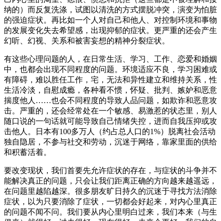
纳的）而反复洗涤，试图以清洗的方式摆脱冲突，演变为怕脏
的强迫症状。再比如一个人对自己和他人、对控制环境和事物
的发展变化失去希望感，出现抑郁的症状。更严重的还会产生
幻听、幻视、关系和被害妄想的精神分裂症状。
有这些心理问题的人，在日常生活、学习、工作、恋爱和婚姻
中，也都会出现不同程度的问题。环境适应不良，学习困难或
有障碍，难以胜任工作，宅，无法和异性建立和维持关系，性
生活冷淡，自慰成瘾，各种看不惯，怀疑、批判、嫉妒和恶意
揣度他人……也会不同程度的导致人品问题，如欺诈和恶意攻
击。严重的，还会经常处在一个敏感、易激惹的状态里，别人
随口说的一句话就可能导致自己情绪失控，进而自我压抑或攻
击他人。日本有100多万人（约占总人口的1%）脱离社会活动
独自隐居，不参与社交和劳动，沉迷于网络，靠家里面的供给
和积蓄活着。
要改变现状，我们首要先允许症状的存在，与症状的斗争并不
能解决真正的问题，只会让我们距离正确的方向越来越遥远，
在问题里越陷越深。很多朋友旷日持久的沉迷于寻找方法消除
症状，以为只要消除了症状，一切都会好起来，对内心里真正
的问题不闻不问。我们要从内心里明白过来，我们本来（与生