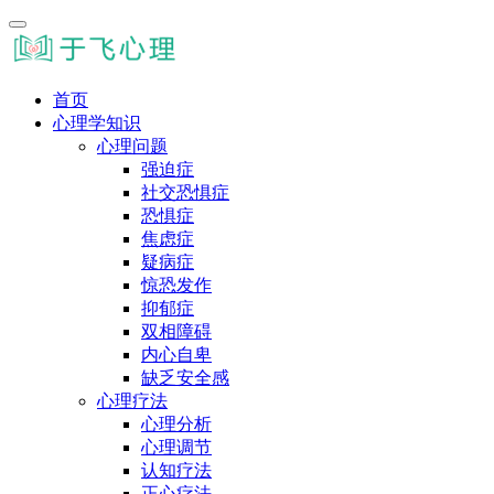
首页
心理学知识
心理问题
强迫症
社交恐惧症
恐惧症
焦虑症
疑病症
惊恐发作
抑郁症
双相障碍
内心自卑
缺乏安全感
心理疗法
心理分析
心理调节
认知疗法
正心疗法