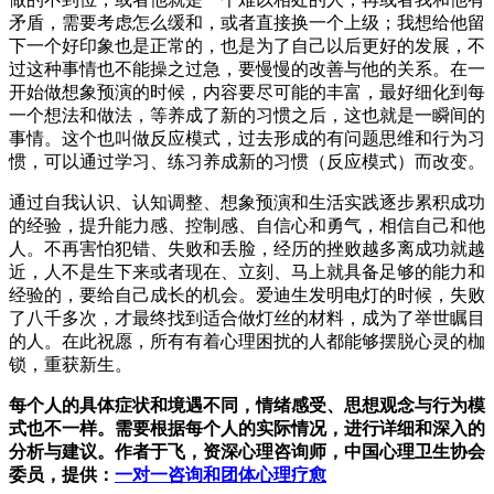
矛盾，需要考虑怎么缓和，或者直接换一个上级；我想给他留
下一个好印象也是正常的，也是为了自己以后更好的发展，不
过这种事情也不能操之过急，要慢慢的改善与他的关系。在一
开始做想象预演的时候，内容要尽可能的丰富，最好细化到每
一个想法和做法，等养成了新的习惯之后，这也就是一瞬间的
事情。这个也叫做反应模式，过去形成的有问题思维和行为习
惯，可以通过学习、练习养成新的习惯（反应模式）而改变。
通过自我认识、认知调整、想象预演和生活实践逐步累积成功
的经验，提升能力感、控制感、自信心和勇气，相信自己和他
人。不再害怕犯错、失败和丢脸，经历的挫败越多离成功就越
近，人不是生下来或者现在、立刻、马上就具备足够的能力和
经验的，要给自己成长的机会。爱迪生发明电灯的时候，失败
了八千多次，才最终找到适合做灯丝的材料，成为了举世瞩目
的人。在此祝愿，所有有着心理困扰的人都能够摆脱心灵的枷
锁，重获新生。
每个人的具体症状和境遇不同，情绪感受、思想观念与行为模
式也不一样。需要根据每个人的实际情况，进行详细和深入的
分析与建议。作者于飞，资深心理咨询师，中国心理卫生协会
委员，提供：
一对一咨询和团体心理疗愈