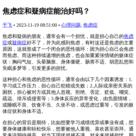
焦虑症和疑病症能治好吗？
于飞
•
2023-11-19 08:51:00
•
心理问题
,
焦虑症
焦虑和疑病的朋友，通常会有一个担忧，就是担心自己的
焦虑
症
或
疑病症
好不了，并为此感到焦虑，有时这还是焦虑的主要
原因，这就形成了一个闭合的恶性循环：因为担心自己会焦虑
而焦虑。而这种持续递增的焦虑，也会加重紧张情绪的躯体症
状：胸闷气短、头晕脑胀、身体僵硬、肠胃不适、胡思乱想和
失眠多梦等，引发更多的担忧。
这种担心和焦虑的恶性循环，通常会由以下几个因素诱发：1.
学习或工作压力，担心自己犯错或失败；2.人际或亲密关系的
困扰，担心被对方或其他人忽视、拒绝、否定、贬低、嘲笑、
疏远、排斥或侵害等；3.身体反应的异常变化，由负面情绪，
或睡眠不良、饮食不当、久坐不动，或思虑过重等，引发的躯
体症状和身体不适。
在担心的背后是期待，比如想要学习成绩优异或事业有成，想
要身体健康和轻松快乐，想要被他人重视、喜欢甚至崇拜。通
常来说期待越高，对当下现状就越不满，对未来就越担忧。期