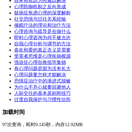
自卑和焦虑为何难以解决
心理防御机制之反向形成
疑病症焦虑心理的深度解析
社交恐惧与过往关系经验
催眠疗法的理论和治疗方法
心理咨询与疏导是在做什么
即时心理咨询为何不被允许
自我心理分析与调节的方法
喜欢和爱的真正含义是需要
受害者思维是心理疾病根源
强迫症心理自救指导集锦
有心理问题是因为没有长大
心理问题要怎样才能解决
恐惧症治疗中的渐进式脱敏
为什么不开心就要回避他人
人际交往的基本原则和技巧
过度自我保护与习惯性抗拒
加载时间
97次查询，耗时0.145秒，内存12.92MB