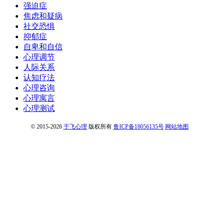
强迫症
焦虑和疑病
社交恐惧
抑郁症
自卑和自信
心理调节
人际关系
认知疗法
心理咨询
心理寓言
心理测试
© 2015-2026
于飞心理
版权所有
鲁ICP备18056135号
网站地图