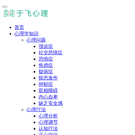
首页
心理学知识
心理问题
强迫症
社交恐惧症
恐惧症
焦虑症
疑病症
惊恐发作
抑郁症
双相障碍
内心自卑
缺乏安全感
心理疗法
心理分析
心理调节
认知疗法
正心疗法