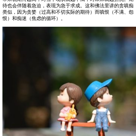
待也会伴随着急迫，表现为急于求成。这和佛法里讲的贪嗔痴
类似，因为贪婪（过高和不切实际的期待）而嗔恨（不满、怨
恨）和痴迷（焦虑的循环）。