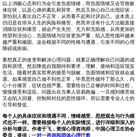
以上消极心态和行为会引发负面情绪，而负面情绪又会导致躯
体症状，以及心身的紊乱和异常。然后又担心自己出现症状，
害怕别人看出自己不正常，从而看不起和讨厌自己。这本质上
仍旧是在排斥人生的风险和痛苦。然而并没有什么方法能直接
消除症状和痛苦，就会产生失控、无力和无助感，从而更加的
绝望和没信心，负面情绪与症状更加严重，陷入恶性循环越来
越严重和顽固。这会根据不同的性格与遭遇，引发不同的心理
障碍或疾病。
要想真正的改变和解决心理问题，就要正确理解自己问题的成
因和原理。然后降低自我期待和要求，理解、接纳和适应现实
生活。随着对真实世界的接受与脱敏，负面情绪和症状就会减
退。如果感觉自己做不到也正常，毕竟恶性循环了那么久，内
心十分痛苦，症状也很严重。需要给自己足够的时间和过程，
慢慢接受和适应。问题出在当事人容易跑偏，一旦感到痛苦就
又会陷入回避、控制和对抗的恶性循环。所以需要专业人士的
引导和督促。
每个人的具体症状和境遇不同，情绪感受、思想观念与行为模
式也不一样。需要根据每个人的实际情况，进行详细和深入的
分析与建议。作者于飞，资深心理咨询师，中国心理卫生协会
委员，提供：
一对一咨询和团体心理疗愈