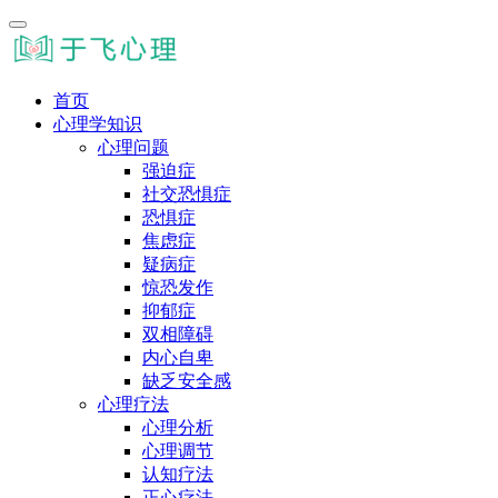
首页
心理学知识
心理问题
强迫症
社交恐惧症
恐惧症
焦虑症
疑病症
惊恐发作
抑郁症
双相障碍
内心自卑
缺乏安全感
心理疗法
心理分析
心理调节
认知疗法
正心疗法