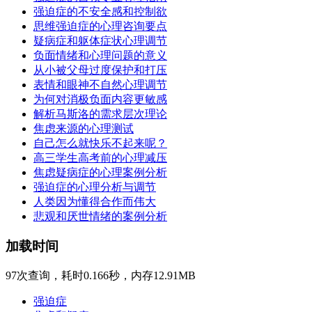
强迫症的不安全感和控制欲
思维强迫症的心理咨询要点
疑病症和躯体症状心理调节
负面情绪和心理问题的意义
从小被父母过度保护和打压
表情和眼神不自然心理调节
为何对消极负面内容更敏感
解析马斯洛的需求层次理论
焦虑来源的心理测试
自己怎么就快乐不起来呢？
高三学生高考前的心理减压
焦虑疑病症的心理案例分析
强迫症的心理分析与调节
人类因为懂得合作而伟大
悲观和厌世情绪的案例分析
加载时间
97次查询，耗时0.166秒，内存12.91MB
强迫症