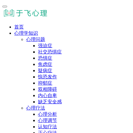
首页
心理学知识
心理问题
强迫症
社交恐惧症
恐惧症
焦虑症
疑病症
惊恐发作
抑郁症
双相障碍
内心自卑
缺乏安全感
心理疗法
心理分析
心理调节
认知疗法
正心疗法