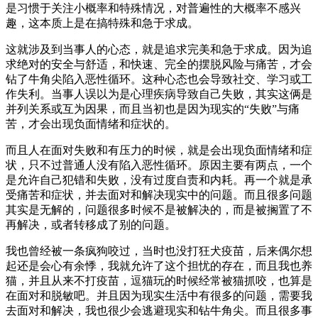
是习惯于关注小概率和特殊情况，对普遍性的大概率不感兴
趣，这本质上是在搞特殊和急于求成。
这就涉及到当事人的心态，就是追求完美和急于求成。因为追
求绝对的安全与舒适，和快速、完全的摆脱风险与痛苦，才会
钻了牛角尖陷入恶性循环。这种心态也会导致社交、学习或工
作失利。当事人误以为是心理疾病导致自己失败，其实这俩是
并列关系或互为因果，而且当初也是因为现实的“失败”与痛
苦，才会出现负面情绪和症状的。
而且人在面对失败和有压力的时候，就是会出现负面情绪和症
状，只不过普通人没有陷入恶性循环。原因主要有两点，一个
是允许自己犯错和失败，没有过度自责和内耗。再一个就是承
受痛苦和症状，并去面对和解决现实中的问题。而且很多问题
其实是无解的，问题很多时候不是被解决的，而是被搁置了不
再解决，或者转移成了别的问题。
我也曾经被一条疯狗咬过，当时也没打狂犬疫苗，后来偶尔想
起还是会心有余悸，我就允许了这个担忧的存在，而且我也养
猫，并且从来不打疫苗，逗猫玩的时候经常被猫抓咬，也算是
在面对和脱敏吧。并且因为现实生活中有很多的问题，需要我
去面对和解决，我也很少会逃避现实和钻牛角尖。而且很多事