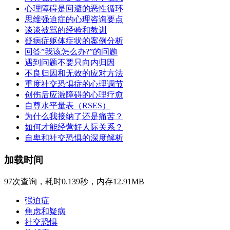
心理障碍是回避的恶性循环
思维强迫症的心理咨询要点
谈谈被骂的经验和教训
疑病症躯体症状的案例分析
回答”我该怎么办?”的问题
遇到问题不要只向内归因
不良归因和无效的应对方法
重度社交恐惧症的心理调节
创伤后应激障碍的心理疗愈
自尊水平量表（RSES）
为什么我接纳了还是痛苦？
如何才能经营好人际关系？
自卑和社交恐惧的深度解析
加载时间
97次查询，耗时0.139秒，内存12.91MB
强迫症
焦虑和疑病
社交恐惧