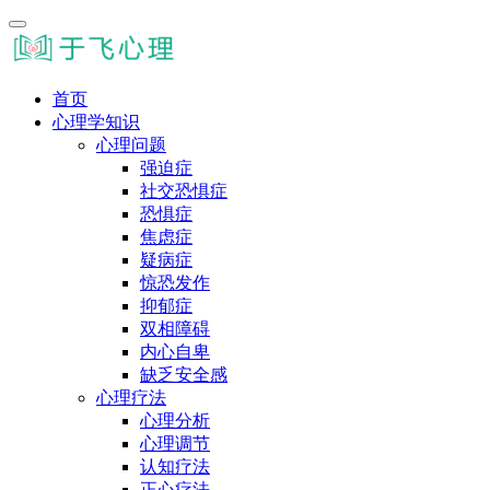
首页
心理学知识
心理问题
强迫症
社交恐惧症
恐惧症
焦虑症
疑病症
惊恐发作
抑郁症
双相障碍
内心自卑
缺乏安全感
心理疗法
心理分析
心理调节
认知疗法
正心疗法