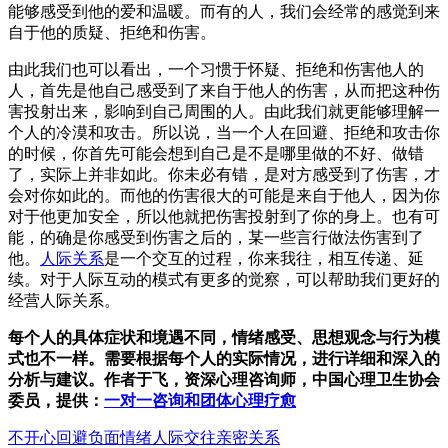
能够感受到他的爱和温暖。而有的人，我们会经常的感觉到来
自于他的质疑、拒绝和伤害。
由此我们也可以看出，一个习惯于怀疑、拒绝和伤害他人的
人，首先是他自己感受到了来自于他人的伤害，从而把这种伤
害投射出来，影响到自己周围的人。由此我们就更能够理解一
个人的冷漠和攻击。所以说，当一个人在回避、拒绝和攻击你
的时候，你首先可能会想到自己是不是哪里做的不好、做错
了，实际上并非如此。你未必有错，是对方感受到了伤害，才
会对你如此的。而他的伤害很大的可能是来自于他人，因为你
对于他更加安全，所以他就把伤害投射到了你的身上。也有可
能，的确是你感受到伤害之后的，某一些言行做法伤害到了
他。
人际关系
是一个交互的过程，你来我往，相互传递、延
续。对于人际互动的模式有更多的觉察，可以帮助我们更好的
经营人际关系。
每个人的具体症状和境遇不同，情绪感受、思想观念与行为模
式也不一样。需要根据每个人的实际情况，进行详细和深入的
分析与建议。作者于飞，资深心理咨询师，中国心理卫生协会
委员，提供：
一对一咨询和团体心理疗愈
不开心
回避
负面情绪
人际交往亲密关系