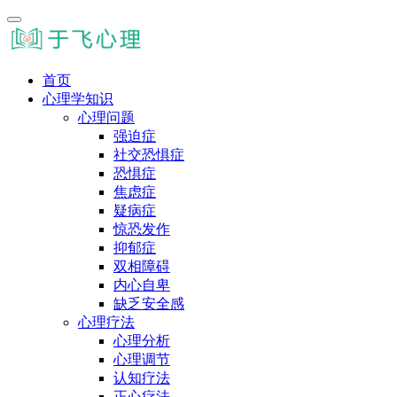
首页
心理学知识
心理问题
强迫症
社交恐惧症
恐惧症
焦虑症
疑病症
惊恐发作
抑郁症
双相障碍
内心自卑
缺乏安全感
心理疗法
心理分析
心理调节
认知疗法
正心疗法