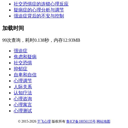
社交恐惧症的连锁心理反应
疑病症的心理分析与调节
强迫症背后的不安与控制
加载时间
99次查询，耗时0.138秒，内存12.93MB
强迫症
焦虑和疑病
社交恐惧
抑郁症
自卑和自信
心理调节
人际关系
认知疗法
心理咨询
心理寓言
心理测试
© 2015-2026
于飞心理
版权所有
鲁ICP备18056135号
网站地图