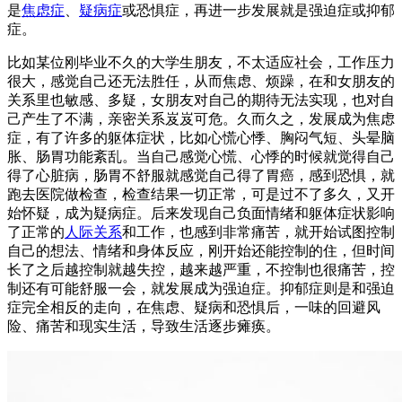
是
焦虑症
、
疑病症
或恐惧症，再进一步发展就是强迫症或抑郁
症。
比如某位刚毕业不久的大学生朋友，不太适应社会，工作压力
很大，感觉自己还无法胜任，从而焦虑、烦躁，在和女朋友的
关系里也敏感、多疑，女朋友对自己的期待无法实现，也对自
己产生了不满，亲密关系岌岌可危。久而久之，发展成为焦虑
症，有了许多的躯体症状，比如心慌心悸、胸闷气短、头晕脑
胀、肠胃功能紊乱。当自己感觉心慌、心悸的时候就觉得自己
得了心脏病，肠胃不舒服就感觉自己得了胃癌，感到恐惧，就
跑去医院做检查，检查结果一切正常，可是过不了多久，又开
始怀疑，成为疑病症。后来发现自己负面情绪和躯体症状影响
了正常的
人际关系
和工作，也感到非常痛苦，就开始试图控制
自己的想法、情绪和身体反应，刚开始还能控制的住，但时间
长了之后越控制就越失控，越来越严重，不控制也很痛苦，控
制还有可能舒服一会，就发展成为强迫症。抑郁症则是和强迫
症完全相反的走向，在焦虑、疑病和恐惧后，一味的回避风
险、痛苦和现实生活，导致生活逐步瘫痪。