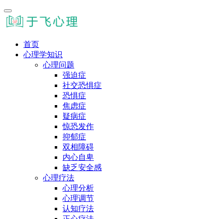
首页
心理学知识
心理问题
强迫症
社交恐惧症
恐惧症
焦虑症
疑病症
惊恐发作
抑郁症
双相障碍
内心自卑
缺乏安全感
心理疗法
心理分析
心理调节
认知疗法
正心疗法