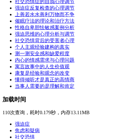
社交恐惧症的自我心理调节
强迫症反复检查的心理调节
上善若水水善利万物而不争
催眠疗法的理论和治疗方法
性格自卑胆怯敏感案例分析
强迫思维的心理分析与调节
社交恐惧背后的受害者心理
个人主观经验建构的真实
测一测安全感和缺爱程度
内心的情感需求与心理问题
寓言故事中的人生价值观
康复是经验和观念的改变
懂得倾听才是真正的高情商
当事人需要的是理解和肯定
加载时间
110次查询，耗时0.179秒，内存13.11MB
强迫症
焦虑和疑病
社交恐惧