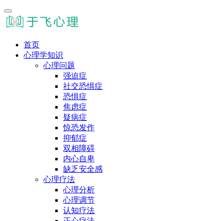
首页
心理学知识
心理问题
强迫症
社交恐惧症
恐惧症
焦虑症
疑病症
惊恐发作
抑郁症
双相障碍
内心自卑
缺乏安全感
心理疗法
心理分析
心理调节
认知疗法
正心疗法