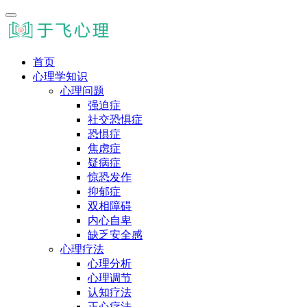
首页
心理学知识
心理问题
强迫症
社交恐惧症
恐惧症
焦虑症
疑病症
惊恐发作
抑郁症
双相障碍
内心自卑
缺乏安全感
心理疗法
心理分析
心理调节
认知疗法
正心疗法