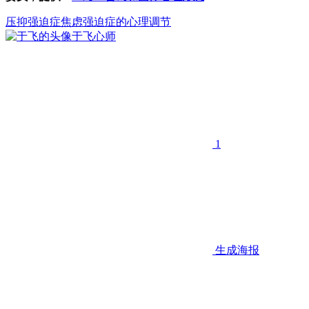
压抑
强迫症
焦虑
强迫症的心理调节
于飞
心师
1
生成海报