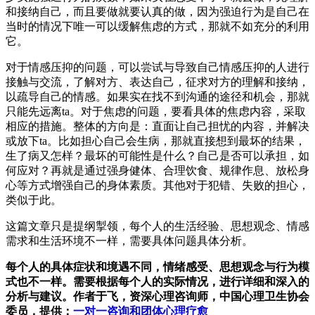
和接纳自己，而且要做就要认真的做，因为强迫行为是自己在
当时的情况下唯一可以缓解焦虑的方式，那就不如充分的利用
它。
对于情感压抑的问题，可以尝试与导致自己情感压抑的人进行
接触与交流，了解对方、表达自己，征求对方的理解和接纳，
以疏导自己的情感。如果实在找不到沟通的途径和机会，那就
只能先远离ta。对于焦虑的问题，要看具体的焦虑内容，采取
相应的措施。整体的方向是：直面让自己担忧的内容，并解决
或放下ta。比如担心自己会生病，那就直接想到最坏的结果，
生了病又怎样？最坏的可能性是什么？自己是否可以承担，如
何应对？再就是通过强身健体、合理饮食、规律作息、放松身
心等方式增强自己的身体素质。其他对于犯错、失败的担心，
类似于此。
这篇文章只是提纲掣领，每个人的生活经验、思想观念、情感
需求和生活环境不一样，需要具体问题具体分析。
每个人的具体症状和境遇不同，情绪感受、思想观念与行为模
式也不一样。需要根据每个人的实际情况，进行详细和深入的
分析与建议。作者于飞，资深心理咨询师，中国心理卫生协会
委员，提供：
一对一咨询和团体心理疗愈