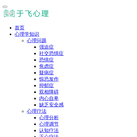
首页
心理学知识
心理问题
强迫症
社交恐惧症
恐惧症
焦虑症
疑病症
惊恐发作
抑郁症
双相障碍
内心自卑
缺乏安全感
心理疗法
心理分析
心理调节
认知疗法
正心疗法