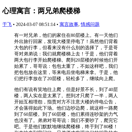
心理寓言：两兄弟爬楼梯
于飞
•
2024-03-07 08:51:14
•
寓言故事
,
情感问题
有一对兄弟，他们的家住在80层楼上。有一天他们
外出旅行回家，发现大楼里停电了！虽然他们背着
大包的行李，但看来没有什么别的选择了，于是哥
哥对弟弟说：我们就爬楼梯上去！于是，他们背着
两大包行李开始爬楼梯。爬到20层楼的时候他们开
始累了，哥哥说：包包太重了，不如这样吧，我们
把包包放在这里，等来电后坐电梯来拿。于是，他
们把行李放在了20层楼，轻松多了，继续向上爬。
他们有说有笑地往上爬，但是好景不长，到了40层
楼，两人实在是太累了。想到才只爬了一半，两人
开始互相埋怨，指责对方不注意大楼的停电公告，
才会落得如此下场。他们边吵边爬，就这样一路爬
到了60层楼。到了60层楼，他们累得连吵架的力气
也没有了。弟弟对哥哥说：我们不要吵了，爬完它
吧。于是他们默默地继续爬楼梯，终于到了80楼！