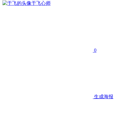
于飞
心师
0
生成海报