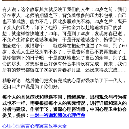
有人说，这个故事其实就反映了我们的人生：20岁之前，我们
活在家人、老师的期望之下，背负着很多的压力和包袱，自己
也不够成熟、能力不足，因此步履难免不稳。20岁之后，离开
了众人的压力，卸下了包袱，开始全力以赴地追求自己的梦
想，就这样愉快地过了20年。可是到了40岁，发现青春已逝，
不免产生许多的遗憾和追悔，于是开始遗憾这个、惋惜那个、
抱怨这个、嫉恨那个……就这样在抱怨中度过了20年。到了60
岁，发现人生已经所剩不多了，于是告诉自己不要再抱怨了，
就珍惜剩下的日子吧！于是默默地走完了自己的余年。到了生
命的尽头，才想起自己好像有什么事情没有完成…原来，我们
所有的梦想都留在了20岁的青春岁月里，还没来得及完成……
精彩评论：然后他们把没有完成的心愿都强加给了下一代人，
还口口声声说是为了你们好。
每个人的具体症状和境遇不同，情绪感受、思想观念与行为模
式也不一样。需要根据每个人的实际情况，进行详细和深入的
分析与建议。作者于飞，资深心理咨询师，中国心理卫生协会
委员，提供：
一对一咨询和团体心理疗愈
心理
心理寓言
心理寓言故事大全