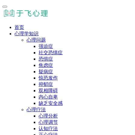
首页
心理学知识
心理问题
强迫症
社交恐惧症
恐惧症
焦虑症
疑病症
惊恐发作
抑郁症
双相障碍
内心自卑
缺乏安全感
心理疗法
心理分析
心理调节
认知疗法
正心疗法