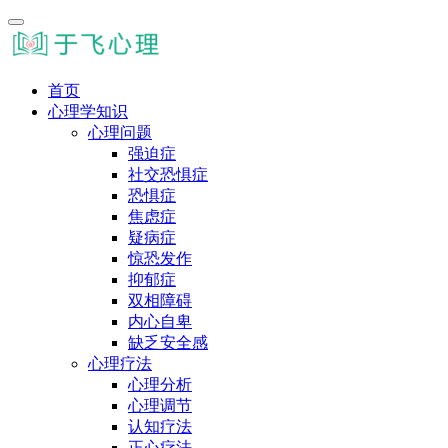
首页
心理学知识
心理问题
强迫症
社交恐惧症
恐惧症
焦虑症
疑病症
惊恐发作
抑郁症
双相障碍
内心自卑
缺乏安全感
心理疗法
心理分析
心理调节
认知疗法
正心疗法