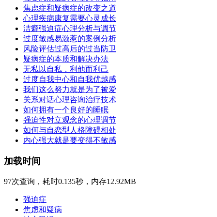
焦虑症和疑病症的改变之道
心理疾病康复需要心灵成长
洁癖强迫症心理分析与调节
过度敏感易激惹的案例分析
风险评估过高后的过当防卫
疑病症的本质和解决办法
无私以自私，利他而利己
过度自我中心和自我优越感
我们这么努力就是为了被爱
关系对话心理咨询治疗技术
如何拥有一个良好的睡眠
强迫性对立观念的心理调节
如何与自恋型人格障碍相处
内心强大就是要变得不敏感
加载时间
97次查询，耗时0.135秒，内存12.92MB
强迫症
焦虑和疑病