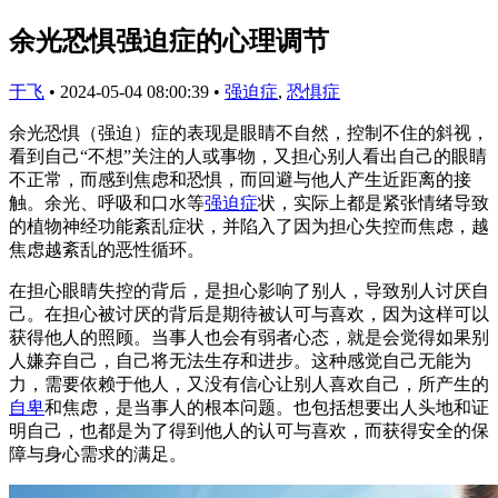
余光恐惧强迫症的心理调节
于飞
•
2024-05-04 08:00:39
•
强迫症
,
恐惧症
余光恐惧（强迫）症的表现是眼睛不自然，控制不住的斜视，
看到自己“不想”关注的人或事物，又担心别人看出自己的眼睛
不正常，而感到焦虑和恐惧，而回避与他人产生近距离的接
触。余光、呼吸和口水等
强迫症
状，实际上都是紧张情绪导致
的植物神经功能紊乱症状，并陷入了因为担心失控而焦虑，越
焦虑越紊乱的恶性循环。
在担心眼睛失控的背后，是担心影响了别人，导致别人讨厌自
己。在担心被讨厌的背后是期待被认可与喜欢，因为这样可以
获得他人的照顾。当事人也会有弱者心态，就是会觉得如果别
人嫌弃自己，自己将无法生存和进步。这种感觉自己无能为
力，需要依赖于他人，又没有信心让别人喜欢自己，所产生的
自卑
和焦虑，是当事人的根本问题。也包括想要出人头地和证
明自己，也都是为了得到他人的认可与喜欢，而获得安全的保
障与身心需求的满足。