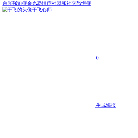
余光强迫症
余光恐惧症
社恐和社交恐惧症
于飞
心师
0
生成海报