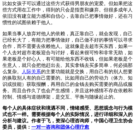
比如女孩子可以通过这些方式获得男朋友的宠爱。但如果把这
些方式用在工作中，得到的只会是指责和嫌弃。但很多成年人
依旧没有建立能力感和自信心，去靠自己把事情做好，还在习
惯性的试图依赖于他人。
如果当事人放弃对他人的依赖，真正靠自己，就会发现，自己
已经长大了，有能力把事情做好，自己做不好的事情可以寻求
合作，而不需要去依赖他人。这就像是去超市买东西，如果一
个人去对超市老板迎合与讨好，看起来很可怜和非常无助，如
果老板是个好心人，有可能给他东西不收钱，但如果老板是个
生意人，就只会把他赶出去。其实拿钱去买多简单，何必搞那
么复杂。
人际关系
的主要功能就是交换，用自己有的别人想要
的换取别人有的自己需要的。比如用自己的劳动力（体力、知
识或技能）获取报酬，再用自己的金钱去购买需要的商品或服
务。而且合作久了也会产生感情，并且这种感情不存在依赖和
控制、情感与道德绑架，是交互、平衡与随缘起止的。
每个人的具体症状和境遇不同，情绪感受、思想观念与行为模
式也不一样。需要根据每个人的实际情况，进行详细和深入的
分析与建议。作者于飞，资深心理咨询师，中国心理卫生协会
委员，提供：
一对一咨询和团体心理疗愈