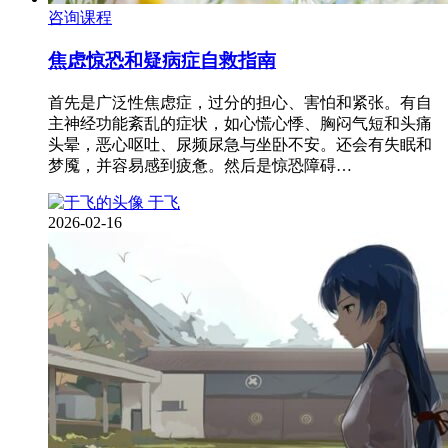
咨询课程
焦虑惊恐和疑病症自救指南
首先是广泛性焦虑症，过分的担心、害怕和紧张。有自
主神经功能紊乱的症状，如心慌心悸、胸闷气短和头痛
头晕，恶心呕吐、尿频尿急与坐卧不安。还会有失眠和
梦魇，并容易感到疲惫。然后是惊恐障碍…
于飞
2026-02-16