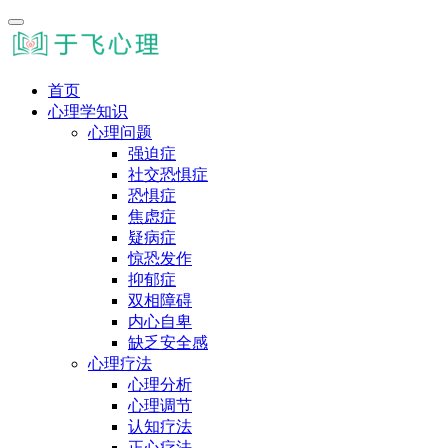
首页
心理学知识
心理问题
强迫症
社交恐惧症
恐惧症
焦虑症
疑病症
惊恐发作
抑郁症
双相障碍
内心自卑
缺乏安全感
心理疗法
心理分析
心理调节
认知疗法
正心疗法