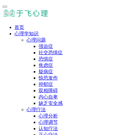
首页
心理学知识
心理问题
强迫症
社交恐惧症
恐惧症
焦虑症
疑病症
惊恐发作
抑郁症
双相障碍
内心自卑
缺乏安全感
心理疗法
心理分析
心理调节
认知疗法
正心疗法