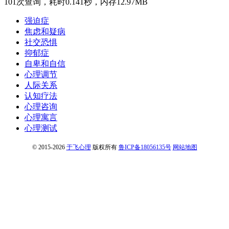
101次查询，耗时0.141秒，内存12.97MB
强迫症
焦虑和疑病
社交恐惧
抑郁症
自卑和自信
心理调节
人际关系
认知疗法
心理咨询
心理寓言
心理测试
© 2015-2026
于飞心理
版权所有
鲁ICP备18056135号
网站地图