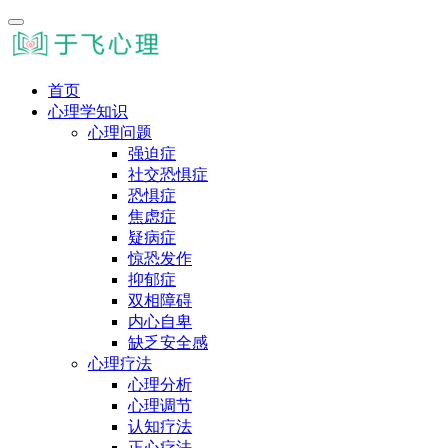
首页
心理学知识
心理问题
强迫症
社交恐惧症
恐惧症
焦虑症
疑病症
惊恐发作
抑郁症
双相障碍
内心自卑
缺乏安全感
心理疗法
心理分析
心理调节
认知疗法
正心疗法