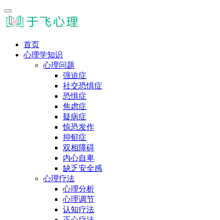
首页
心理学知识
心理问题
强迫症
社交恐惧症
恐惧症
焦虑症
疑病症
惊恐发作
抑郁症
双相障碍
内心自卑
缺乏安全感
心理疗法
心理分析
心理调节
认知疗法
正心疗法