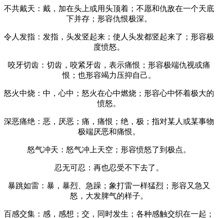
不共戴天：戴，加在头上或用头顶着；不愿和仇敌在一个天底
下并存；形容仇恨极深。
令人发指：发指，头发竖起来；使人头发都竖起来了；形容极
度愤怒。
咬牙切齿：切齿，咬紧牙齿，表示痛恨；形容极端仇视或痛
恨；也形容竭力压抑自己。
怒火中烧：中，心中；怒火在心中燃烧；形容心中怀着极大的
愤怒。
深恶痛绝：恶，厌恶；痛，痛恨；绝，极；指对某人或某事物
极端厌恶和痛恨。
怒气冲天：怒气冲上天空；形容愤怒了到极点。
忍无可忍：再也忍受不下去了。
暴跳如雷：暴，暴烈、急躁；象打雷一样猛烈；形容又急又
怒，大发脾气的样子。
百感交集：感，感想；交，同时发生；各种感触交织在一起；