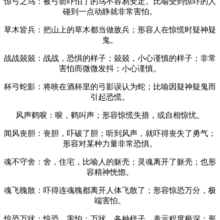
惊弓之鸟：被弓箭吓怕了的鸟不容易安定。比喻受到惊吓的人
碰到一点动静就非常害怕。
草木皆兵：把山上的草木都当做敌兵；形容人在惊慌时疑神疑
鬼。
战战兢兢：战战，恐惧的样子；兢兢，小心谨慎的样子；非常
害怕而微微发抖；小心谨慎。
杯弓蛇影：将映在酒杯里的弓影误认为蛇；比喻因疑神疑鬼而
引起恐慌。
风声鹤唳：唳，鹤叫声；形容惊慌失措，或自相惊忧。
闻风丧胆：丧胆，吓破了胆；听到风声，就吓得丧失了勇气；
形容对某种力量非常恐惧。
魂不守舍：舍，住宅，比喻人的躯壳；灵魂离开了躯壳；也形
容精神恍惚。
魂飞魄散：吓得连魂魄都离开人体飞散了；形容惊恐万分，极
端害怕。
惊恐万状：惊恐，害怕；万状，各种样子，表示程度极深；形