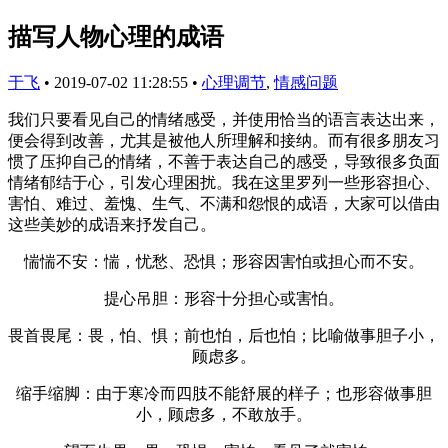
描写人物心理的成语
于飞
•
2019-07-02 11:28:55
•
心理调节
,
情感问题
我们只要看见自己的情绪感受，并使用恰当的语言表达出来，
便会得到改善，尤其是被他人所理解和接纳。而有很多朋友习
惯了压抑自己的情绪，不善于表达自己的感受，导致很多负面
情绪郁结于心，引发心理困扰。我在这里罗列一些形容担心、
害怕、难过、羞愧、生气、不满和怨恨的成语，大家可以借由
这些美妙的成语来抒发自己。
惴惴不安：惴，忧愁、恐惧；形容因害怕或担心而不安。
提心吊胆：形容十分担心或害怕。
畏首畏尾：畏，怕、惧；前也怕，后也怕；比喻做事胆子小，
顾虑多。
缩手缩脚：由于寒冷而四肢不能舒展的样子；也形容做事胆
小，顾虑多，不敢放手。