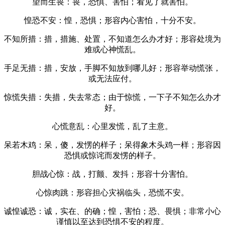
望而生畏：畏，恐惧、害怕；看见了就害怕。
惶恐不安：惶，恐惧；形容内心害怕，十分不安。
不知所措：措，措施、处置，不知道怎么办才好；形容处境为
难或心神慌乱。
手足无措：措，安放，手脚不知放到哪儿好；形容举动慌张，
或无法应付。
惊慌失措：失措，失去常态；由于惊慌，一下子不知怎么办才
好。
心慌意乱：心里发慌，乱了主意。
呆若木鸡：呆，傻，发愣的样子；呆得象木头鸡一样；形容因
恐惧或惊诧而发愣的样子。
胆战心惊：战，打颤、发抖；形容十分害怕。
心惊肉跳：形容担心灾祸临头，恐慌不安。
诚惶诚恐：诚，实在、的确；惶，害怕；恐、畏惧；非常小心
谨慎以至达到恐惧不安的程度。