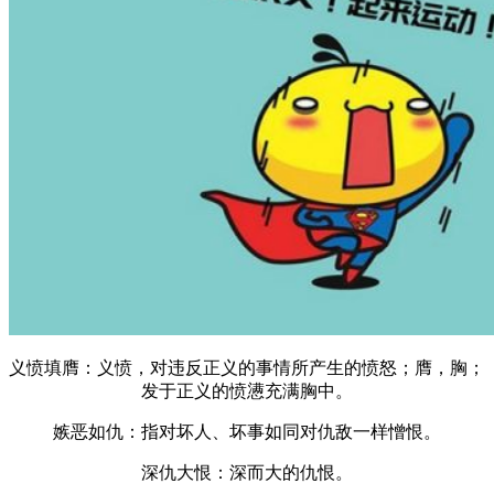
义愤填膺：义愤，对违反正义的事情所产生的愤怒；膺，胸；
发于正义的愤懑充满胸中。
嫉恶如仇：指对坏人、坏事如同对仇敌一样憎恨。
深仇大恨：深而大的仇恨。