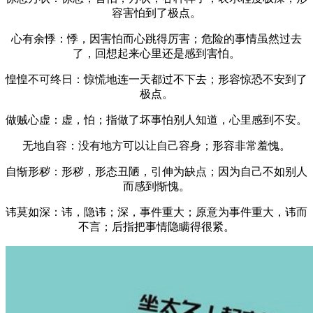
容害怕到了极点。
心有余悸：悸，因害怕而心跳得厉害；危险的事情虽然过去
了，回想起来心里还是感到害怕。
惶惶不可终日：惊慌地连一天都过不下去；形容惊恐不安到了
极点。
做贼心虚：虚，怕；指做了坏事怕别人知道，心里感到不安。
无地自容：没有地方可以让自己容身；形容非常羞愧。
自惭形秽：形秽，形态丑陋，引伸为缺点；因为自己不如别人
而感到惭愧。
讳莫如深：讳，隐讳；深，事件重大；原意为事件重大，讳而
不言；后指把事情隐瞒得很紧。