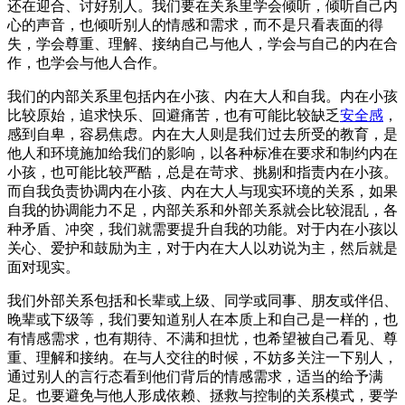
还在迎合、讨好别人。我们要在关系里学会倾听，倾听自己内
心的声音，也倾听别人的情感和需求，而不是只看表面的得
失，学会尊重、理解、接纳自己与他人，学会与自己的内在合
作，也学会与他人合作。
我们的内部关系里包括内在小孩、内在大人和自我。内在小孩
比较原始，追求快乐、回避痛苦，也有可能比较缺乏
安全感
，
感到自卑，容易焦虑。内在大人则是我们过去所受的教育，是
他人和环境施加给我们的影响，以各种标准在要求和制约内在
小孩，也可能比较严酷，总是在苛求、挑剔和指责内在小孩。
而自我负责协调内在小孩、内在大人与现实环境的关系，如果
自我的协调能力不足，内部关系和外部关系就会比较混乱，各
种矛盾、冲突，我们就需要提升自我的功能。对于内在小孩以
关心、爱护和鼓励为主，对于内在大人以劝说为主，然后就是
面对现实。
我们外部关系包括和长辈或上级、同学或同事、朋友或伴侣、
晚辈或下级等，我们要知道别人在本质上和自己是一样的，也
有情感需求，也有期待、不满和担忧，也希望被自己看见、尊
重、理解和接纳。在与人交往的时候，不妨多关注一下别人，
通过别人的言行态看到他们背后的情感需求，适当的给予满
足。也要避免与他人形成依赖、拯救与控制的关系模式，要学