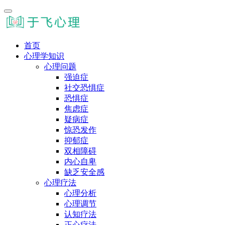
首页
心理学知识
心理问题
强迫症
社交恐惧症
恐惧症
焦虑症
疑病症
惊恐发作
抑郁症
双相障碍
内心自卑
缺乏安全感
心理疗法
心理分析
心理调节
认知疗法
正心疗法