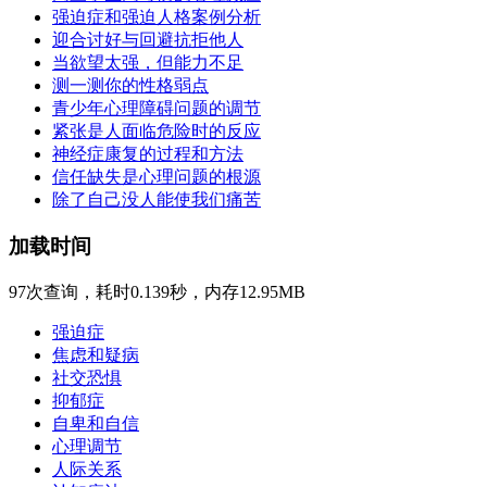
强迫症和强迫人格案例分析
迎合讨好与回避抗拒他人
当欲望太强，但能力不足
测一测你的性格弱点
青少年心理障碍问题的调节
紧张是人面临危险时的反应
神经症康复的过程和方法
信任缺失是心理问题的根源
除了自己没人能使我们痛苦
加载时间
97次查询，耗时0.139秒，内存12.95MB
强迫症
焦虑和疑病
社交恐惧
抑郁症
自卑和自信
心理调节
人际关系