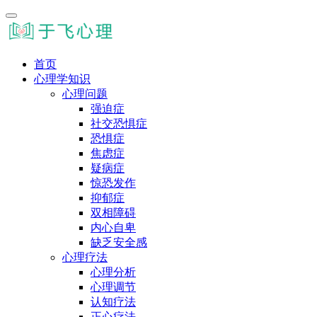
首页
心理学知识
心理问题
强迫症
社交恐惧症
恐惧症
焦虑症
疑病症
惊恐发作
抑郁症
双相障碍
内心自卑
缺乏安全感
心理疗法
心理分析
心理调节
认知疗法
正心疗法