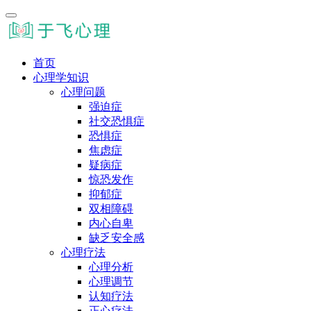
首页
心理学知识
心理问题
强迫症
社交恐惧症
恐惧症
焦虑症
疑病症
惊恐发作
抑郁症
双相障碍
内心自卑
缺乏安全感
心理疗法
心理分析
心理调节
认知疗法
正心疗法