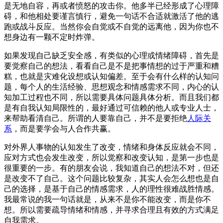
是无地自容，再或者愤怒的攻击你。他多半已经形成了心理障
碍，和他相处要谨言慎行，避免一句话不合适就激活了他的逃
跑或战斗反应。当然你会自觉或不自觉的远离他，因为你也不
想身边有一颗不定时炸弹。
如果发现自己缺乏安全感，有类似的心理或情绪障碍，首先是
要觉察自己的想法，看看自己是不是把事情想的过于严重和糟
糕，也就是灾难化设想或认知偏差。至于会有什么样的认知问
题，每个人的生活经验、思想观念和情感需求不同，内心的认
知加工过程也不同，所以需要具体问题具体分析。而且我们都
是有自我认知局限性的，最好通过可信赖的他人或专业人士，
来帮助看清自己。所谓的人要靠自己，并不是要拒绝
人际关
系
，而是要学会与人合作共赢。
对外界人事物的认知发生了改变，情绪和身体反应就会不同，
应对方式也会发生改变，所以觉察和改变认知，是第一步也是
很重要的一步。有的朋友会说，我知道自己的想法不对，但还
是改变不了自己。这个问题比较复杂，其实人会怎么想也是自
己的选择，是基于自己的情感需求，人的理性很难战胜情感。
我最常说的我一句话就是，从来不是你不能改变，而是你不
想。所以需要疏导情绪和情感，并寻求合理且有效的方式满足
自我需求。