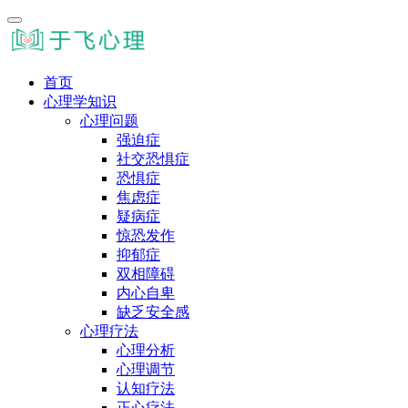
首页
心理学知识
心理问题
强迫症
社交恐惧症
恐惧症
焦虑症
疑病症
惊恐发作
抑郁症
双相障碍
内心自卑
缺乏安全感
心理疗法
心理分析
心理调节
认知疗法
正心疗法