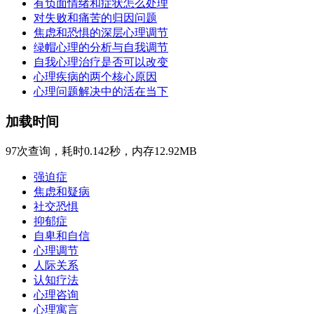
有负面情绪和症状怎么处理
对失败和痛苦的归因问题
焦虑和恐惧的深层心理调节
绿帽心理的分析与自我调节
自我心理治疗是否可以改变
心理疾病的两个核心原因
心理问题解决中的活在当下
加载时间
97次查询，耗时0.142秒，内存12.92MB
强迫症
焦虑和疑病
社交恐惧
抑郁症
自卑和自信
心理调节
人际关系
认知疗法
心理咨询
心理寓言