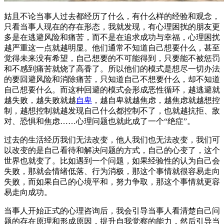
姑且不论当事人过去都经历了什么，有什么样的经验和观念，
只看当事人现在的存在形态，我就发现，有心理困扰的朋友更
多是在逃避风险和痛苦，而不是在追求成功与幸福，心理困扰
越严重这一点就越明显。他们通常不知道自己想要什么，甚至
觉得未来没有希望，自己想要的不可能得到，只要能不被惩罚
和不感到痛苦就烧了高香了。所以他们的模式是想尽一切办法
的要回避风险和消除痛苦，只知道自己不想要什么，却不知道
自己想要什么。而这种回避的模式会形成恶性循环，越逃避就
越失败，越失败就越
自卑
，越自卑就越焦虑，越焦虑就越想控
制，越想控制就越发现自己什么都控制不了，也就越抗拒、敌
对、恐惧和焦虑……心理问题也就此成了一个“绝症”。
过去的生活经历我们无法改变，他人我们也无法改变，我们可
以改变的是自己看待和解决问题的方式，自己的心变了，这个
世界也就变了。比如遇到一个问题，如果经验性的认为自己会
失败，那就会情绪低落、行为消极，那这个事情就很容易走向
失败，而如果自己的心境平和，努力争取，那这个事情就更容
易走向成功。
当事人开始正式的心理咨询后，我会引导当事人看清楚自己问
题的存在原理和形成原因，提升自我觉察的能力，然后引导当