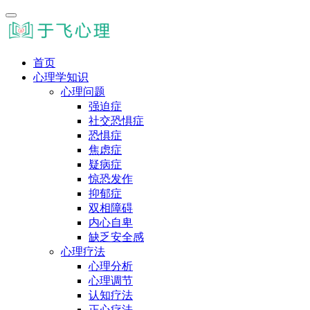
首页
心理学知识
心理问题
强迫症
社交恐惧症
恐惧症
焦虑症
疑病症
惊恐发作
抑郁症
双相障碍
内心自卑
缺乏安全感
心理疗法
心理分析
心理调节
认知疗法
正心疗法