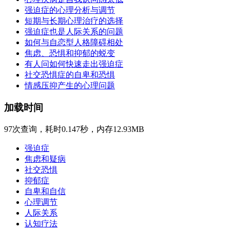
强迫症的心理分析与调节
短期与长期心理治疗的选择
强迫症也是人际关系的问题
如何与自恋型人格障碍相处
焦虑、恐惧和抑郁的蜕变
有人问如何快速走出强迫症
社交恐惧症的自卑和恐惧
情感压抑产生的心理问题
加载时间
97次查询，耗时0.147秒，内存12.93MB
强迫症
焦虑和疑病
社交恐惧
抑郁症
自卑和自信
心理调节
人际关系
认知疗法