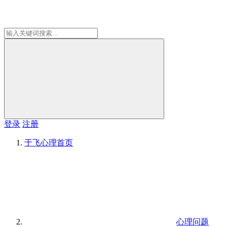
登录
注册
于飞心理
首页
心理问题