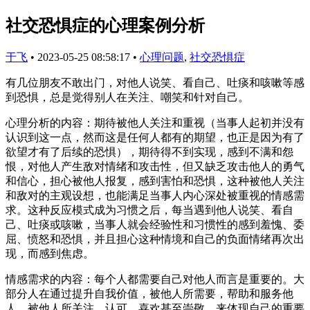
社交恐惧症的心理案例分析
于飞
•
2023-05-25 08:58:17
•
心理问题
,
社交恐惧症
有几位朋友不敢出门，对他人说笑、看自己、吐痰和咳嗽等感
到恐惧，总是觉得别人在关注、嘲笑和针对自己。
心理分析的内容：期待被他人关注和重视（当事人起初并没有
认识到这一点，然而这是任何人都有的期望，也正是因为有了
欲望才有了后续的恐惧），期待得不到实现，感到不满和怨
恨，对他人产生敌对情绪和攻击性，但又缺乏攻击他人的勇气
和信心，担心被他人报复，感到害怕和恐惧，这种被他人关注
和敌对的主观设想，也能满足当事人内心深处被重视的情感需
求。这种反应模式成为习惯之后，每当遇到他人说笑、看自
己、吐痰或咳嗽，当事人就会经验性和习惯性的感到羞愧、委
屈、愤怒和恐惧，并且担心这种情境和自己的负面情绪再次出
现，而感到焦虑。
情感需求的内容：每个人都需要自己对他人而言是重要的。大
部分人在通过提升自我价值，被他人所需要，帮助和服务他
人，被他人所关注、认可、喜欢甚至崇敬，来体现自己的重要