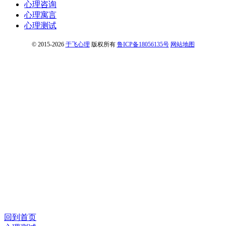
心理咨询
心理寓言
心理测试
© 2015-2026
于飞心理
版权所有
鲁ICP备18056135号
网站地图
回到首页