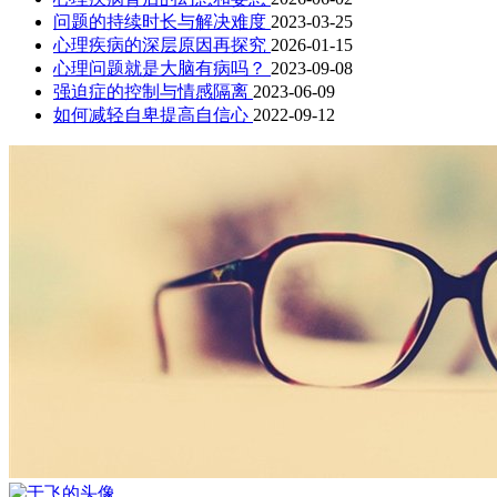
问题的持续时长与解决难度
2023-03-25
心理疾病的深层原因再探究
2026-01-15
心理问题就是大脑有病吗？
2023-09-08
强迫症的控制与情感隔离
2023-06-09
如何减轻自卑提高自信心
2022-09-12