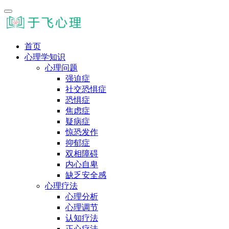
首页
心理学知识
心理问题
强迫症
社交恐惧症
恐惧症
焦虑症
疑病症
惊恐发作
抑郁症
双相障碍
内心自卑
缺乏安全感
心理疗法
心理分析
心理调节
认知疗法
正心疗法