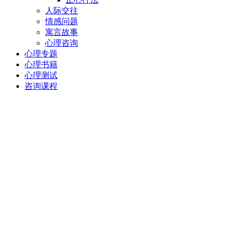
人际交往
情感问题
寓言故事
心理咨询
心理专题
心理书籍
心理测试
咨询课程