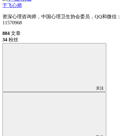
于飞
心师
资深心理咨询师，中国心理卫生协会委员，QQ和微信：
11570968
884
文章
34
粉丝
关注