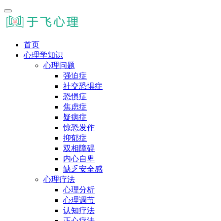
首页
心理学知识
心理问题
强迫症
社交恐惧症
恐惧症
焦虑症
疑病症
惊恐发作
抑郁症
双相障碍
内心自卑
缺乏安全感
心理疗法
心理分析
心理调节
认知疗法
正心疗法