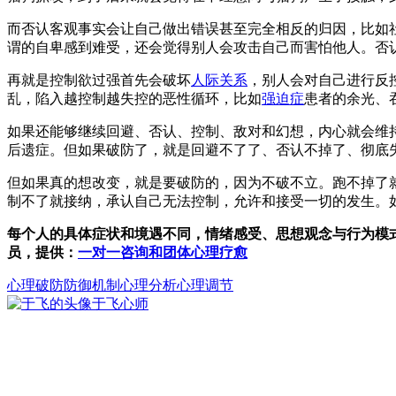
而否认客观事实会让自己做出错误甚至完全相反的归因，比如
谓的自卑感到难受，还会觉得别人会攻击自己而害怕他人。否
再就是控制欲过强首先会破坏
人际关系
，别人会对自己进行反
乱，陷入越控制越失控的恶性循环，比如
强迫症
患者的余光、
如果还能够继续回避、否认、控制、敌对和幻想，内心就会维
后遗症。但如果破防了，就是回避不了了、否认不掉了、彻底
但如果真的想改变，就是要破防的，因为不破不立。跑不掉了
制不了就接纳，承认自己无法控制，允许和接受一切的发生。
每个人的具体症状和境遇不同，情绪感受、思想观念与行为模
员，提供：
一对一咨询和团体心理疗愈
心理
破防
防御机制
心理分析心理调节
于飞
心师