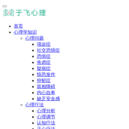
首页
心理学知识
心理问题
强迫症
社交恐惧症
恐惧症
焦虑症
疑病症
惊恐发作
抑郁症
双相障碍
内心自卑
缺乏安全感
心理疗法
心理分析
心理调节
认知疗法
正心疗法