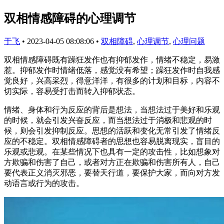
双相情感障碍的心理调节
于飞
•
2023-04-05 08:08:06
•
双相障碍
,
心理调节
,
心理问题
双相情感障碍既有躁狂发作也有抑郁发作，情绪不稳定，易激
惹。抑郁发作时情绪低落，感觉没有希望；躁狂发作时自我感
觉良好，兴高采烈，得意洋洋，有很多的计划和目标，内容不
切实际，容易受打击而转入抑郁状态。
情绪、身体和行为反应的背后是想法，当想法过于美好和乐观
的时候，就会引发兴奋反应，而当想法过于消极和悲观的时
候，则会引发抑制反应。思想的活跃和变化无常引发了情绪反
应的不稳定。双相情感障碍者的思想也容易脱离现实，盲目的
乐观或悲观。在某些情况下也具有一定的攻击性，比如想象对
方欺骗和伤害了自己，或者对方正在欺骗和伤害所有人，自己
要代表正义消灭邪恶，要替天行道，要保护大家，而向对方发
动语言或行为的攻击。