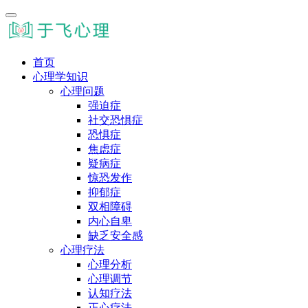
首页
心理学知识
心理问题
强迫症
社交恐惧症
恐惧症
焦虑症
疑病症
惊恐发作
抑郁症
双相障碍
内心自卑
缺乏安全感
心理疗法
心理分析
心理调节
认知疗法
正心疗法