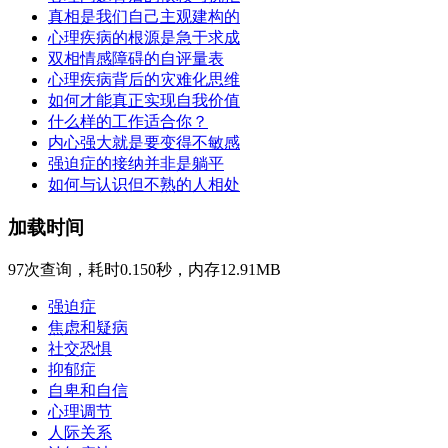
真相是我们自己主观建构的
心理疾病的根源是急于求成
双相情感障碍的自评量表
心理疾病背后的灾难化思维
如何才能真正实现自我价值
什么样的工作适合你？
内心强大就是要变得不敏感
强迫症的接纳并非是躺平
如何与认识但不熟的人相处
加载时间
97次查询，耗时0.150秒，内存12.91MB
强迫症
焦虑和疑病
社交恐惧
抑郁症
自卑和自信
心理调节
人际关系