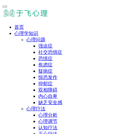
首页
心理学知识
心理问题
强迫症
社交恐惧症
恐惧症
焦虑症
疑病症
惊恐发作
抑郁症
双相障碍
内心自卑
缺乏安全感
心理疗法
心理分析
心理调节
认知疗法
正心疗法