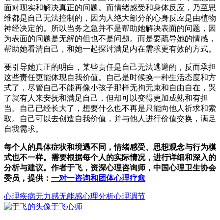
面对现实和解决真正的问题。而情绪感受和身体反应，乃至思
维都是自己无法控制的，因为人绝大部分的心身反应是由植物
神经决定的。所以当务之急并不是帮助她解决表面的问题，因
为表面的问题是无解的但也不是问题。而是要疏导她的情感，
帮助她看清自己，和她一起探讨满足内在需求更有效的方式。
要引导她真正的明白，某些责任是自己无法逃避的，反而承担
这些责任更能体现自我价值。自己是时候换一种生活态度和方
式了，尽管自己不能再像小孩子那样无拘无束和自由自在，哭
了就有人来安抚和满足自己，但却可以变得更加成熟和有担
当。自己已经长大了，想要什么也不再是只能向他人祈求和索
取。自己可以去创造自我价值，并与他人进行价值交换，满足
自我需求。
每个人的具体症状和境遇不同，情绪感受、思想观念与行为模
式也不一样。需要根据每个人的实际情况，进行详细和深入的
分析与建议。作者于飞，资深心理咨询师，中国心理卫生协会
委员，提供：
一对一咨询和团体心理疗愈
心理疾病
无力感
无能感
心理分析心理调节
于飞
心师