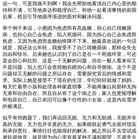
说一句，可是我做不到啊！我会先帮助他看清自己内心里的期
待和不满，引导他表达和梳理自己。和他一起看清事情的前因
后果，然后引导他循序渐进的面对和解决问题。
举个例子来说，小惠因为焦虑而有高血糖，担心自己得糖尿
病，也担心自己会焦虑，陷入死循环。因为担心自己会焦虑而
焦虑，又因为焦虑而血糖始终降不下来。她最喜欢说的一句话
就是，我还这么年轻，我接受不了自己得糖尿病，那样会失去
自由和快乐。后来她也认识到了自己是在一个死循环里，可还
是会担心和抗拒。这是一个无解的问题，但在一般人看来却又
不是问题，别人也只会觉得她在瞎担心和自寻烦恼。这个不是
问题却又无解的问题之所以存在，需要探究背后的情感和需
求。实际上她是接受不了现在的生活，年纪轻轻就做了妈妈，
每天忙着带小孩和处理各种家庭琐事，不能再像以前那样无拘
无束和自由自在。而且自从有了这个病之后，家人也更能理解
和包容自己，自己依旧可以像个任性的小女孩，这是内在需求
的被满足。
似乎有些跑题了，我们再说回无能、无力和无助感，无能并非
真的无能，无力也并非真的无力。如果能鼓起勇气去面对现实
和承担责任，事情往往也能很好的解决。她之所以不去尝试或
者轻易放弃，就是因为内心里有着某种不满和期望，不愿意去