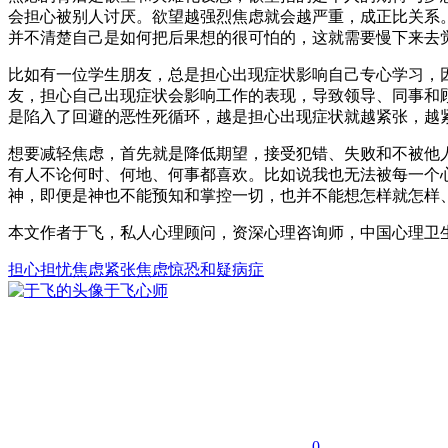
会担心被别人讨厌。欲望越强烈焦虑就会越严重，成正比关系
并不清楚自己是如何把后果想的很可怕的，这就需要慢下来去
比如有一位学生朋友，总是担心出现症状影响自己专心学习，
友，担心自己出现症状会影响工作的表现，导致领导、同事和
是陷入了回避的恶性死循环，越是担心出现症状就越紧张，越
想要减轻焦虑，首先就是降低期望，接受犯错、失败和不被他
有人不论何时、何地、何事都喜欢。比如说我也无法被每一个
神，即便是神也不能预知和掌控一切，也并不能想怎样就怎样
本文作者于飞，私人心理顾问，资深心理咨询师，中国心理卫
担心
担忧
焦虑
紧张
焦虑惊恐和疑病症
于飞
心师
0