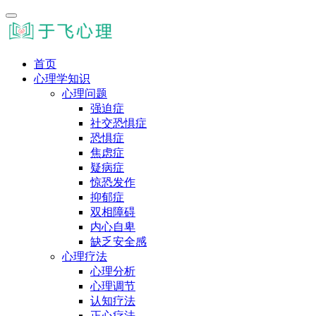
首页
心理学知识
心理问题
强迫症
社交恐惧症
恐惧症
焦虑症
疑病症
惊恐发作
抑郁症
双相障碍
内心自卑
缺乏安全感
心理疗法
心理分析
心理调节
认知疗法
正心疗法