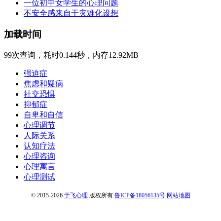
一位初中女学生的心理问题
不安全感来自于灾难化设想
加载时间
99次查询，耗时0.144秒，内存12.92MB
强迫症
焦虑和疑病
社交恐惧
抑郁症
自卑和自信
心理调节
人际关系
认知疗法
心理咨询
心理寓言
心理测试
© 2015-2026
于飞心理
版权所有
鲁ICP备18056135号
网站地图