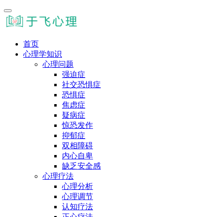
首页
心理学知识
心理问题
强迫症
社交恐惧症
恐惧症
焦虑症
疑病症
惊恐发作
抑郁症
双相障碍
内心自卑
缺乏安全感
心理疗法
心理分析
心理调节
认知疗法
正心疗法