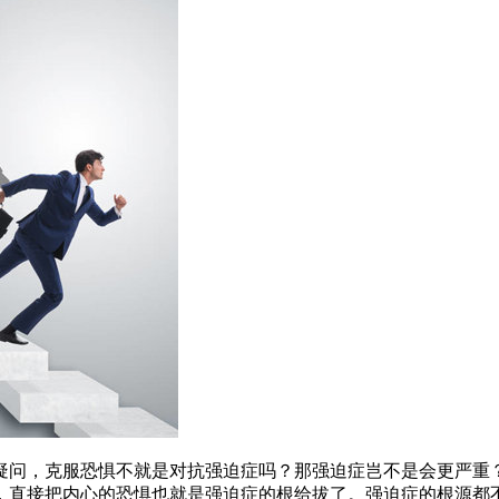
疑问，克服恐惧不就是对抗强迫症吗？那强迫症岂不是会更严重
，直接把内心的恐惧也就是强迫症的根给拔了。强迫症的根源都