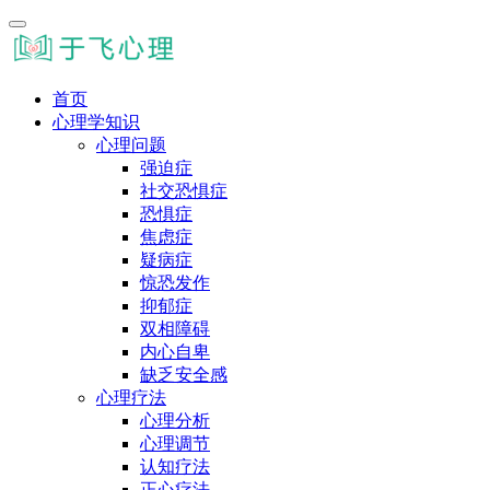
首页
心理学知识
心理问题
强迫症
社交恐惧症
恐惧症
焦虑症
疑病症
惊恐发作
抑郁症
双相障碍
内心自卑
缺乏安全感
心理疗法
心理分析
心理调节
认知疗法
正心疗法