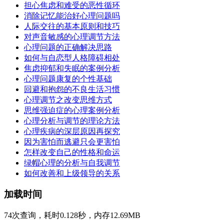
担心焦虑和难受的恶性循环
消除记忆能治好心理问题吗
人际交往的基本原则和技巧
对声音敏感的心理调节方法
心理问题的正确解决思路
如何与自恋型人格障碍相处
焦虑抑郁和失眠的案例分析
心理问题康复的个性基础
回避和抱怨的不良生活习惯
心理调节之改变思维方式
思维强迫症的心理案例分析
心理分析与调节的理论方法
心理疾病的深层原因再探究
因为害怕而逃避只会更害怕
怎样改变自己的性格和命运
绿帽心理的分析与自我调节
如何改善和上级领导的关系
加载时间
74次查询，耗时0.128秒，内存12.69MB