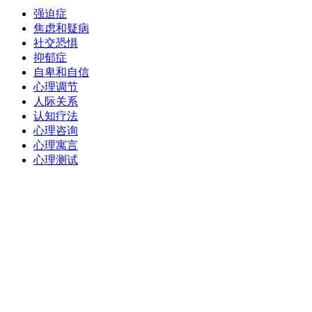
强迫症
焦虑和疑病
社交恐惧
抑郁症
自卑和自信
心理调节
人际关系
认知疗法
心理咨询
心理寓言
心理测试