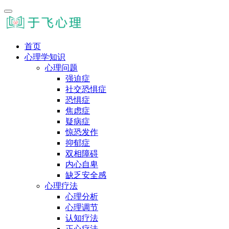
首页
心理学知识
心理问题
强迫症
社交恐惧症
恐惧症
焦虑症
疑病症
惊恐发作
抑郁症
双相障碍
内心自卑
缺乏安全感
心理疗法
心理分析
心理调节
认知疗法
正心疗法